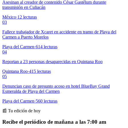
Asesinan al creador de contenido César Gastélum durante
transmisión en Culiacán
México
·
12
lecturas
03
Fallece trabajador de Xcaret en accidente en tramo de Playa del
Carmen a Puerto Morelos
Playa del Carmen
·
614
lecturas
04
Reportan a 23 personas desaparecidas en Quintana Roo
Quintana Roo
·
415
lecturas
05
Denuncian caso de presunto acoso en hotel BlueBay Grand
Esmeralda de Playa del Carmen
Playa del Carmen
·
560
lecturas
📰 Tu edición de hoy
Recibe el periódico de mañana a las 7:00 am