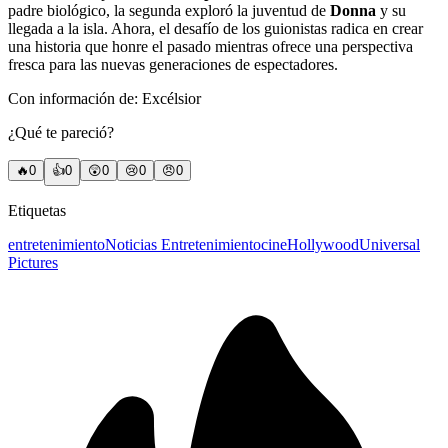
padre biológico, la segunda exploró la juventud de
Donna
y su
llegada a la isla. Ahora, el desafío de los guionistas radica en crear
una historia que honre el pasado mientras ofrece una perspectiva
fresca para las nuevas generaciones de espectadores.
Con información de: Excélsior
¿Qué te pareció?
🔥
0
👍
0
😲
0
😢
0
😠
0
Etiquetas
entretenimiento
Noticias Entretenimiento
cine
Hollywood
Universal
Pictures