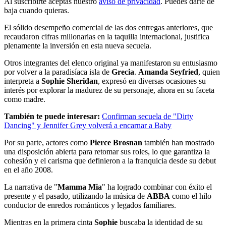
Al suscribirte aceptas nuestro
aviso de privacidad
. Puedes darte de
baja cuando quieras.
El sólido desempeño comercial de las dos entregas anteriores, que
recaudaron cifras millonarias en la taquilla internacional, justifica
plenamente la inversión en esta nueva secuela.
Otros integrantes del elenco original ya manifestaron su entusiasmo
por volver a la paradisíaca isla de
Grecia
.
Amanda Seyfried
, quien
interpreta a
Sophie Sheridan
, expresó en diversas ocasiones su
interés por explorar la madurez de su personaje, ahora en su faceta
como madre.
También te puede interesar:
Confirman secuela de "Dirty
Dancing" y Jennifer Grey volverá a encarnar a Baby
Por su parte, actores como
Pierce Brosnan
también han mostrado
una disposición abierta para retomar sus roles, lo que garantiza la
cohesión y el carisma que definieron a la franquicia desde su debut
en el año 2008.
La narrativa de "
Mamma Mia
" ha logrado combinar con éxito el
presente y el pasado, utilizando la música de
ABBA
como el hilo
conductor de enredos románticos y legados familiares.
Mientras en la primera cinta
Sophie
buscaba la identidad de su