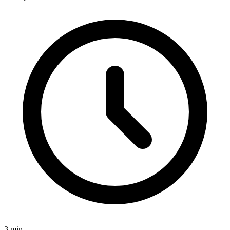
3
min