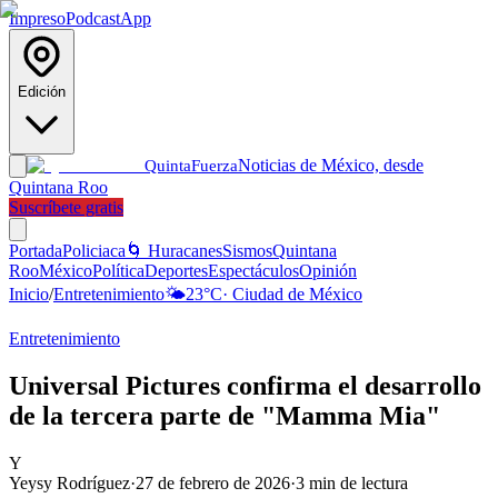
Impreso
Podcast
App
Edición
Noticias de México, desde
Quinta
Fuerza
Quintana Roo
Suscríbete gratis
Portada
Policiaca
🌀 Huracanes
Sismos
Quintana
Roo
México
Política
Deportes
Espectáculos
Opinión
Inicio
/
Entretenimiento
🌤️
23
°C
·
Ciudad de México
Entretenimiento
Universal Pictures confirma el desarrollo
de la tercera parte de "Mamma Mia"
Y
Yeysy Rodríguez
·
27 de febrero de 2026
·
3
min de lectura