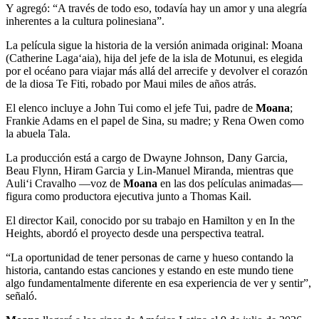
Y agregó: “A través de todo eso, todavía hay un amor y una alegría
inherentes a la cultura polinesiana”.
La película sigue la historia de la versión animada original: Moana
(Catherine Lagaʻaia), hija del jefe de la isla de Motunui, es elegida
por el océano para viajar más allá del arrecife y devolver el corazón
de la diosa Te Fiti, robado por Maui miles de años atrás.
El elenco incluye a John Tui como el jefe Tui, padre de
Moana
;
Frankie Adams en el papel de Sina, su madre; y Rena Owen como
la abuela Tala.
La producción está a cargo de Dwayne Johnson, Dany Garcia,
Beau Flynn, Hiram Garcia y Lin-Manuel Miranda, mientras que
Auliʻi Cravalho —voz de
Moana
en las dos películas animadas—
figura como productora ejecutiva junto a Thomas Kail.
El director Kail, conocido por su trabajo en Hamilton y en In the
Heights, abordó el proyecto desde una perspectiva teatral.
“La oportunidad de tener personas de carne y hueso contando la
historia, cantando estas canciones y estando en este mundo tiene
algo fundamentalmente diferente en esa experiencia de ver y sentir”,
señaló.