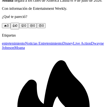
Moana
llegará a los cines de América Latina el 9 de julio de 2026.
Con información de Entertainment Weekly.
¿Qué te pareció?
🔥
0
👍
0
😲
0
😢
0
😠
0
Etiquetas
entretenimiento
Noticias Entretenimiento
Disney
Live Action
Dwayne
Johnson
Moana