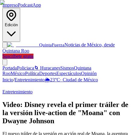
Impreso
Podcast
App
Edición
Noticias de México, desde
Quinta
Fuerza
Quintana Roo
Suscríbete gratis
Portada
Policiaca
🌀 Huracanes
Sismos
Quintana
Roo
México
Política
Deportes
Espectáculos
Opinión
Inicio
/
Entretenimiento
🌦️
23
°C
·
Ciudad de México
Entretenimiento
Video: Disney revela el primer tráiler de
la versión live-action de "Moana" con
Dwayne Johnson
El nuevo tráiler de la versión en acción real de Moana, la aventura