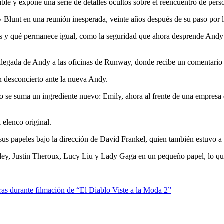
nible y expone una serie de detalles ocultos sobre el reencuentro de pe
Blunt en una reunión inesperada, veinte años después de su paso por 
s y qué permanece igual, como la seguridad que ahora desprende Andy y 
 llegada de Andy a las oficinas de Runway, donde recibe un comentario s
 desconcierto ante la nueva Andy.
ero se suma un ingrediente nuevo: Emily, ahora al frente de una empresa
 elenco original.
s papeles bajo la dirección de David Frankel, quien también estuvo a c
y, Justin Theroux, Lucy Liu y Lady Gaga en un pequeño papel, lo que 
ras durante filmación de “El Diablo Viste a la Moda 2”