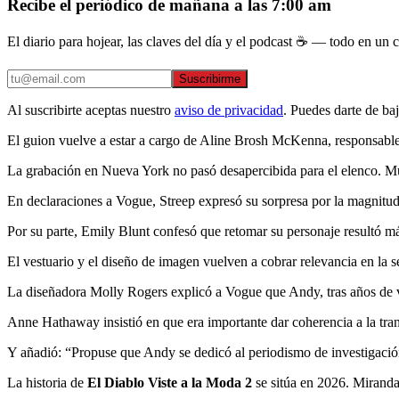
Recibe el periódico de mañana a las 7:00 am
El diario para hojear, las claves del día y el podcast ☕ — todo en un co
Suscribirme
Al suscribirte aceptas nuestro
aviso de privacidad
. Puedes darte de ba
El guion vuelve a estar a cargo de Aline Brosh McKenna, responsable
La grabación en Nueva York no pasó desapercibida para el elenco. Mult
En declaraciones a Vogue, Streep expresó su sorpresa por la magnitud 
Por su parte, Emily Blunt confesó que retomar su personaje resultó m
El vestuario y el diseño de imagen vuelven a cobrar relevancia en la s
La diseñadora Molly Rogers explicó a Vogue que Andy, tras años de v
Anne Hathaway insistió en que era importante dar coherencia a la tra
Y añadió: “Propuse que Andy se dedicó al periodismo de investigación
La historia de
El Diablo Viste a la Moda 2
se sitúa en 2026. Miranda 