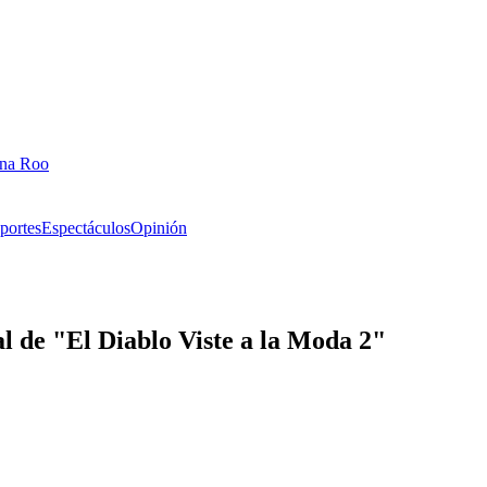
ana Roo
portes
Espectáculos
Opinión
al de "El Diablo Viste a la Moda 2"