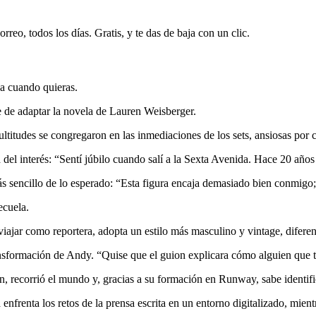
rreo, todos los días. Gratis, y te das de baja con un clic.
ja cuando quieras.
 de adaptar la novela de Lauren Weisberger.
itudes se congregaron en las inmediaciones de los sets, ansiosas por c
del interés: “Sentí júbilo cuando salí a la Sexta Avenida. Hace 20 años
ás sencillo de lo esperado: “Esta figura encaja demasiado bien conmigo;
ecuela.
iajar como reportera, adopta un estilo más masculino y vintage, difer
nsformación de Andy. “Quise que el guion explicara cómo alguien que tr
, recorrió el mundo y, gracias a su formación en Runway, sabe identif
enfrenta los retos de la prensa escrita en un entorno digitalizado, mient