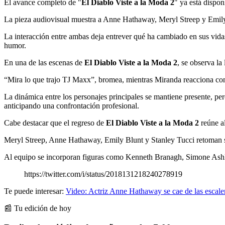
El avance completo de "
El Diablo Viste a la Moda 2
" ya está dispo
La pieza audiovisual muestra a Anne Hathaway, Meryl Streep y Emily 
La interacción entre ambas deja entrever qué ha cambiado en sus vida
humor.
En una de las escenas de
El Diablo Viste a la Moda 2
, se observa la
“Mira lo que trajo TJ Maxx”, bromea, mientras Miranda reacciona con
La dinámica entre los personajes principales se mantiene presente, p
anticipando una confrontación profesional.
Cabe destacar que el regreso de
El Diablo Viste a la Moda 2
reúne al
Meryl Streep, Anne Hathaway, Emily Blunt y Stanley Tucci retoman su
Al equipo se incorporan figuras como Kenneth Branagh, Simone Ashle
https://twitter.com/i/status/2018131218240278919
Te puede interesar:
Video: Actriz Anne Hathaway se cae de las escale
📰 Tu edición de hoy