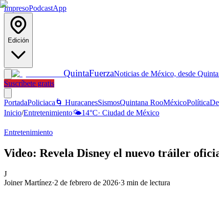
Impreso
Podcast
App
Edición
Quinta
Fuerza
Noticias de México, desde Quint
Suscríbete gratis
Portada
Policiaca
🌀 Huracanes
Sismos
Quintana Roo
México
Política
De
Inicio
/
Entretenimiento
🌤️
14
°C
·
Ciudad de México
Entretenimiento
Video: Revela Disney el nuevo tráiler ofici
J
Joiner Martínez
·
2 de febrero de 2026
·
3
min de lectura