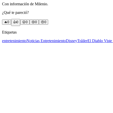
Con información de Milenio.
¿Qué te pareció?
🔥
0
👍
0
😲
0
😢
0
😠
0
Etiquetas
entretenimiento
Noticias Entretenimiento
Disney
Tráiler
El Diablo Viste