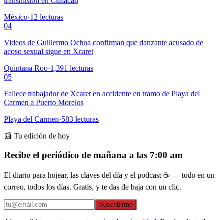
transmisión en Culiacán
México
·
12
lecturas
04
Videos de Guillermo Ochoa confirman que danzante acusado de
acoso sexual sigue en Xcaret
Quintana Roo
·
1,391
lecturas
05
Fallece trabajador de Xcaret en accidente en tramo de Playa del
Carmen a Puerto Morelos
Playa del Carmen
·
583
lecturas
📰 Tu edición de hoy
Recibe el periódico de mañana a las 7:00 am
El diario para hojear, las claves del día y el podcast ☕ — todo en un
correo, todos los días. Gratis, y te das de baja con un clic.
Suscribirme