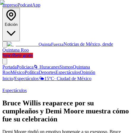
Impreso
Podcast
App
Edición
Noticias de México, desde
Quinta
Fuerza
Quintana Roo
Suscríbete gratis
Portada
Policiaca
🌀 Huracanes
Sismos
Quintana
Roo
México
Política
Deportes
Espectáculos
Opinión
Inicio
/
Espectáculos
🌤️
15
°C
·
Ciudad de México
Espectáculos
Bruce Willis reaparece por su
cumpleaños y Demi Moore muestra cómo
fue su celebración
Demi Moore rindió un emotivo homenaje a su exesposo, Bruce