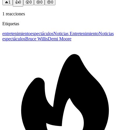
🔥
1
👍
0
😲
0
😢
0
😠
0
1
reacciones
Etiquetas
entretenimiento
espectáculos
Noticias Entretenimiento
Noticias
espectáculos
Bruce Willis
Demi Moore