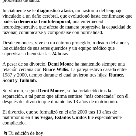
problemas de salud.
Inicialmente se le
diagnosticó afasia
, un trastorno del lenguaje
vinculado a un daño cerebral, que evolucionó hasta confirmarse que
padecía
demencia frontotemporal
, una enfermedad
neurodegenerativa que afecta de manera progresiva la capacidad de
razonar, comunicarse y comportarse con normalidad.
Desde entonces, vive en un entorno protegido, rodeado del amor y
los cuidados de sus seres queridos y un equipo médico que
supervisa su bienestar las 24 horas.
A pesar de su divorcio,
Demi Moore
ha mantenido siempre una
relación cercana con
Bruce Willis
. La pareja estuvo casada entre
1987 y 2000, tiempo durante el cual tuvieron tres hijas:
Rumer,
Scout y Tallulah
.
Su vínculo, según
Demi Moore
, se ha fortalecido tras la
separación, a tal punto que afirma sentirse “más conectada” con él
después del divorcio que durante los 13 años de matrimonio.
El divorcio, que se formalizó en el año 2000 tras 13 años de
matrimonio en
Las Vegas, Estados Unidos
fue especialmente
complicado.
📰 Tu edición de hoy