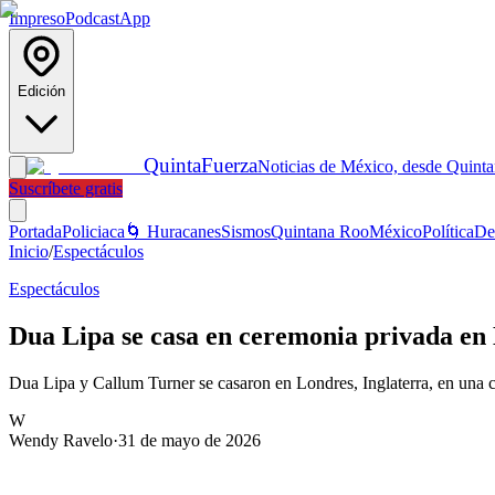
Impreso
Podcast
App
Edición
Quinta
Fuerza
Noticias de México, desde Quint
Suscríbete gratis
Portada
Policiaca
🌀 Huracanes
Sismos
Quintana Roo
México
Política
De
Inicio
/
Espectáculos
Espectáculos
Dua Lipa se casa en ceremonia privada en 
Dua Lipa y Callum Turner se casaron en Londres, Inglaterra, en una 
W
Wendy Ravelo
·
31 de mayo de 2026