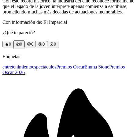
Con este récord histórico, la industria del cine reconoce formalmente
que el legado de la joven intérprete apenas comienza a escribirse,
prometiendo muchas más décadas de actuaciones memorables.
Con información de: El Imparcial
¿Qué te pareció?
🔥
0
👍
0
😲
0
😢
0
😠
0
Etiquetas
entretenimiento
espectáculos
Premios Oscar
Emma Stone
Premios
Oscar 2026