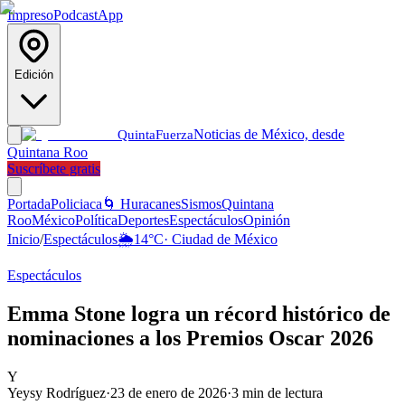
Impreso
Podcast
App
Edición
Noticias de México, desde
Quinta
Fuerza
Quintana Roo
Suscríbete gratis
Portada
Policiaca
🌀 Huracanes
Sismos
Quintana
Roo
México
Política
Deportes
Espectáculos
Opinión
Inicio
/
Espectáculos
🌦️
14
°C
·
Ciudad de México
Espectáculos
Emma Stone logra un récord histórico de
nominaciones a los Premios Oscar 2026
Y
Yeysy Rodríguez
·
23 de enero de 2026
·
3
min de lectura