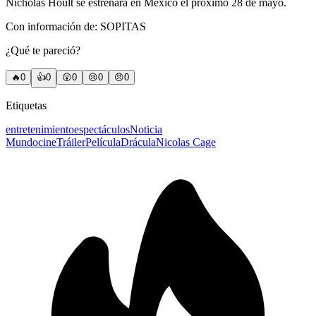
Nicholas Hoult se estrenará en México el próximo 28 de mayo.
Con información de: SOPITAS
¿Qué te pareció?
🔥
0
👍
0
😲
0
😢
0
😠
0
Etiquetas
entretenimiento
espectáculos
Noticia
Mundo
cine
Tráiler
Película
Drácula
Nicolas Cage