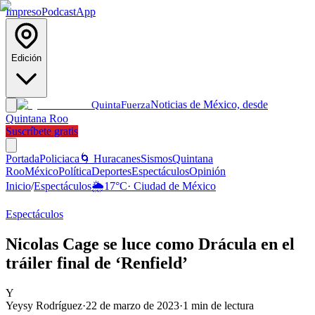
Impreso
Podcast
App
Edición
Noticias de México, desde
Quinta
Fuerza
Quintana Roo
Suscríbete gratis
Portada
Policiaca
🌀 Huracanes
Sismos
Quintana
Roo
México
Política
Deportes
Espectáculos
Opinión
Inicio
/
Espectáculos
🌦️
17
°C
·
Ciudad de México
Espectáculos
Nicolas Cage se luce como Drácula en el
tráiler final de ‘Renfield’
Y
Yeysy Rodríguez
·
22 de marzo de 2023
·
1
min de lectura