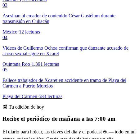
03
Asesinan al creador de contenido César Gastélum durante
transmisión en Culiacán
México
·
12
lecturas
04
Videos de Guillermo Ochoa confirman que danzante acusado de
acoso sexual sigue en Xcaret
Quintana Roo
·
1,391
lecturas
05
Fallece trabajador de Xcaret en accidente en tramo de Playa del
Carmen a Puerto Morelos
Playa del Carmen
·
583
lecturas
📰 Tu edición de hoy
Recibe el periódico de mañana a las 7:00 am
El diario para hojear, las claves del día y el podcast ☕ — todo en un