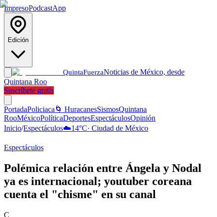
Impreso
Podcast
App
Edición
Noticias de México, desde
Quinta
Fuerza
Quintana Roo
Suscríbete gratis
Portada
Policiaca
🌀 Huracanes
Sismos
Quintana
Roo
México
Política
Deportes
Espectáculos
Opinión
Inicio
/
Espectáculos
☁️
14
°C
·
Ciudad de México
Espectáculos
Polémica relación entre Ángela y Nodal
ya es internacional; youtuber coreana
cuenta el "chisme" en su canal
C