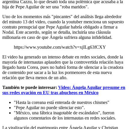
argentina Cazzu, lo que desató toda una polémica que acusaba a la
hija de Pepe Aguilar de ser una "roba maridos".
Uno de los momentos más "pincantes" del análisis llega alrededor
del minuto 13 del video, cuando la youtuber menciona un supuesto
contrato prenupcial que Pepe Aguilar habría obligado a firmar a
Nodal. Este acuerdo, según se detalla, incluiría una cláusula
millonaria en caso de que Ángela sufriera alguna infidelidad.
https://www.youtube.com/watch?v=xjILg63fCXY
El video ha generado un intenso debate en redes sociales, donde la
mayoría de internautas aplauden que la controvertida relación haya
llegado hasta Corea, pues no habrá forma de silenciar a la creadora
de contenido por sacar a la luz los pormenores de esta nueva
relación que lleva menos de un año.
También te puede interesar:
Video: Ángela Aguilar presume en
sus redes ovación en EU tras abucheos en México
"Hasta la coreana está enterada de nuestros chismes"
"Pepe Aguilar no puede silenciar esto".
"México, una fábrica inagotable de escándalos", fueron
algunos comentarios de los internautas en redes sociales.
La viralización del matrimonio entre Ángela Aguilar y Christian