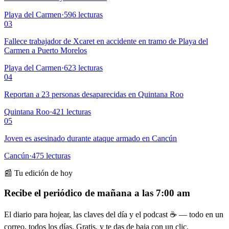
Playa del Carmen
·
596
lecturas
03
Fallece trabajador de Xcaret en accidente en tramo de Playa del
Carmen a Puerto Morelos
Playa del Carmen
·
623
lecturas
04
Reportan a 23 personas desaparecidas en Quintana Roo
Quintana Roo
·
421
lecturas
05
Joven es asesinado durante ataque armado en Cancún
Cancún
·
475
lecturas
📰 Tu edición de hoy
Recibe el periódico de mañana a las 7:00 am
El diario para hojear, las claves del día y el podcast ☕ — todo en un
correo, todos los días. Gratis, y te das de baja con un clic.