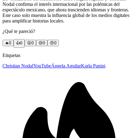
Nodal confirma el interés internacional por las polémicas del
espectáculo mexicano, que ahora trascienden idiomas y fronteras.
Este caso solo muestra la influencia global de los medios digitales
para amplificar historias locales.
¿Qué te pareció?
🔥
0
👍
0
😲
0
😢
0
😠
0
Etiquetas
Christian Nodal
YouTube
Ángela Aguilar
Karla Panini