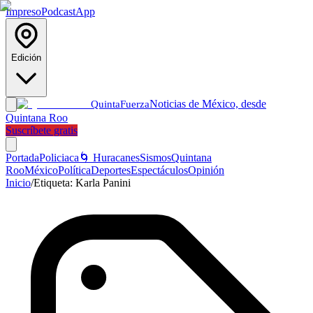
Impreso
Podcast
App
Edición
Noticias de México, desde
Quinta
Fuerza
Quintana Roo
Suscríbete gratis
Portada
Policiaca
🌀 Huracanes
Sismos
Quintana
Roo
México
Política
Deportes
Espectáculos
Opinión
Inicio
/
Etiqueta:
Karla Panini