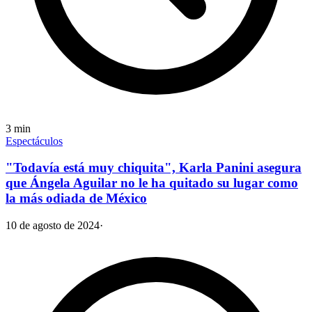
3
min
Espectáculos
"Todavía está muy chiquita", Karla Panini asegura
que Ángela Aguilar no le ha quitado su lugar como
la más odiada de México
10 de agosto de 2024
·