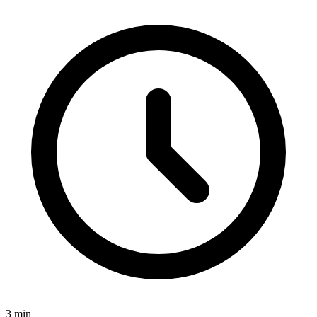
3
min