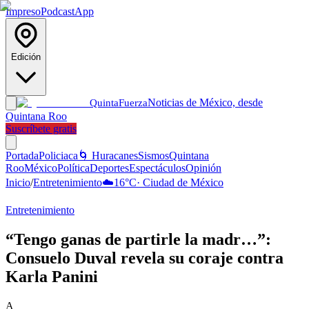
Impreso
Podcast
App
Edición
Noticias de México, desde
Quinta
Fuerza
Quintana Roo
Suscríbete gratis
Portada
Policiaca
🌀 Huracanes
Sismos
Quintana
Roo
México
Política
Deportes
Espectáculos
Opinión
Inicio
/
Entretenimiento
☁️
16
°C
·
Ciudad de México
Entretenimiento
“Tengo ganas de partirle la madr…”:
Consuelo Duval revela su coraje contra
Karla Panini
A