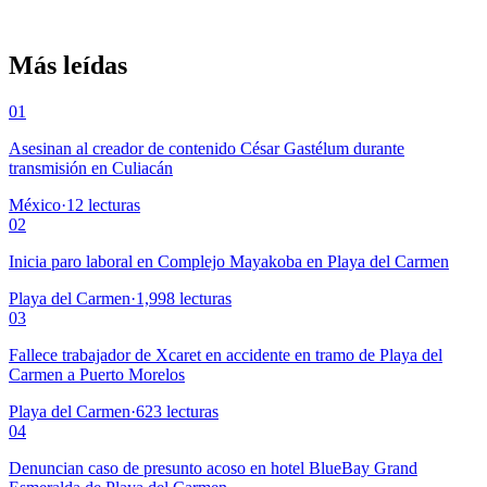
Más leídas
01
Asesinan al creador de contenido César Gastélum durante
transmisión en Culiacán
México
·
12
lecturas
02
Inicia paro laboral en Complejo Mayakoba en Playa del Carmen
Playa del Carmen
·
1,998
lecturas
03
Fallece trabajador de Xcaret en accidente en tramo de Playa del
Carmen a Puerto Morelos
Playa del Carmen
·
623
lecturas
04
Denuncian caso de presunto acoso en hotel BlueBay Grand