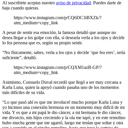
Al suscribirte aceptas nuestro
aviso de privacidad
. Puedes darte de
baja cuando quieras.
https://www.instagram.com/p/CQ6DC3iBXZk/?
utm_medium=copy_link
A pesar de sentir esa emoción, la famosa detalló que aunque no
desea llegar a los golpe con ella, sí desearía verla a los ojos y decirle
lo fea persona que es, según su propio sentir.
“No físicamente, sabes, verla a los ojos y decirle ‘que fea eres’, sería
suficiente”, detalló.
https://www.instagram.com/p/CQXM1azB-GP/?
utm_medium=copy_link
Asimismo, Consuelo Duval recordó que llegó a ser muy cercana a
Karla Luna, quien la apoyó cuando pasaba uno de los momentos
más difíciles de su vida.
“Lo que pasó ahí es que me involucré mucho porque Karla Luna y
yo hicimos una conexión hermosa en un momento muy difícil de mi
vida. Y es que a mi papá le dio cáncer, a mi hermana le dio cáncer,
me divorcio, mis hijos creciendo y la ola me tapó, y en este remolino
hubo mucha gente que me agarró, luego me tenían que soltar y otra
vez a seguirle en el pinche remolino, hasta que tuve la certeza de