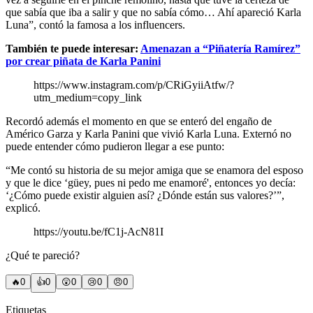
que sabía que iba a salir y que no sabía cómo… Ahí apareció Karla
Luna”, contó la famosa a los influencers.
También te puede interesar:
Amenazan a “Piñatería Ramírez”
por crear piñata de Karla Panini
https://www.instagram.com/p/CRiGyiiAtfw/?
utm_medium=copy_link
Recordó además el momento en que se enteró del engaño de
Américo Garza y Karla Panini que vivió Karla Luna. Externó no
puede entender cómo pudieron llegar a ese punto:
“Me contó su historia de su mejor amiga que se enamora del esposo
y que le dice ‘güey, pues ni pedo me enamoré', entonces yo decía:
‘¿Cómo puede existir alguien así? ¿Dónde están sus valores?’”,
explicó.
https://youtu.be/fC1j-AcN81I
¿Qué te pareció?
🔥
0
👍
0
😲
0
😢
0
😠
0
Etiquetas