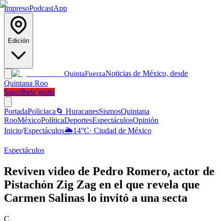
Impreso
Podcast
App
Edición
Noticias de México, desde
Quinta
Fuerza
Quintana Roo
Suscríbete gratis
Portada
Policiaca
🌀 Huracanes
Sismos
Quintana
Roo
México
Política
Deportes
Espectáculos
Opinión
Inicio
/
Espectáculos
🌦️
14
°C
·
Ciudad de México
Espectáculos
Reviven video de Pedro Romero, actor de
Pistachón Zig Zag en el que revela que
Carmen Salinas lo invitó a una secta
C