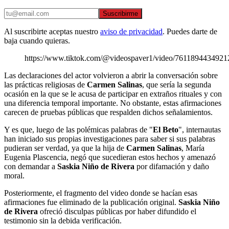
Suscribirme
Al suscribirte aceptas nuestro
aviso de privacidad
. Puedes darte de
baja cuando quieras.
https://www.tiktok.com/@videospaver1/video/761189443492
Las declaraciones del actor volvieron a abrir la conversación sobre
las prácticas religiosas de
Carmen Salinas
, que sería la segunda
ocasión en la que se le acusa de participar en extraños rituales y con
una diferencia temporal importante. No obstante, estas afirmaciones
carecen de pruebas públicas que respalden dichos señalamientos.
Y es que, luego de las polémicas palabras de "
El Beto
", internautas
han iniciado sus propias investigaciones para saber si sus palabras
pudieran ser verdad, ya que la hija de
Carmen Salinas
, María
Eugenia Plascencia, negó que sucedieran estos hechos y amenazó
con demandar a
Saskia Niño de Rivera
por difamación y daño
moral.
Posteriormente, el fragmento del video donde se hacían esas
afirmaciones fue eliminado de la publicación original.
Saskia Niño
de Rivera
ofreció disculpas públicas por haber difundido el
testimonio sin la debida verificación.