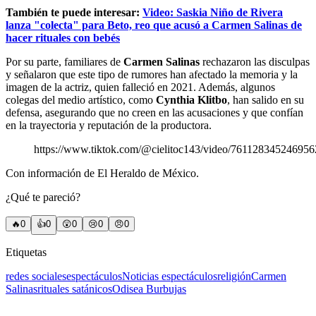
También te puede interesar:
Video: Saskia Niño de Rivera
lanza "colecta" para Beto, reo que acusó a Carmen Salinas de
hacer rituales con bebés
Por su parte, familiares de
Carmen Salinas
rechazaron las disculpas
y señalaron que este tipo de rumores han afectado la memoria y la
imagen de la actriz, quien falleció en 2021. Además, algunos
colegas del medio artístico, como
Cynthia Klitbo
, han salido en su
defensa, asegurando que no creen en las acusaciones y que confían
en la trayectoria y reputación de la productora.
https://www.tiktok.com/@cielitoc143/video/76112834524695
Con información de El Heraldo de México.
¿Qué te pareció?
🔥
0
👍
0
😲
0
😢
0
😠
0
Etiquetas
redes sociales
espectáculos
Noticias espectáculos
religión
Carmen
Salinas
rituales satánicos
Odisea Burbujas