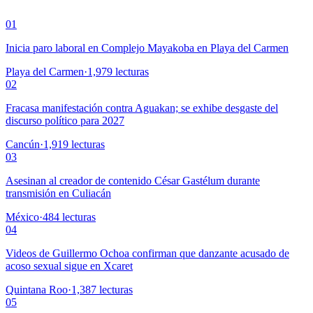
01
Inicia paro laboral en Complejo Mayakoba en Playa del Carmen
Playa del Carmen
·
1,979
lecturas
02
Fracasa manifestación contra Aguakan; se exhibe desgaste del
discurso político para 2027
Cancún
·
1,919
lecturas
03
Asesinan al creador de contenido César Gastélum durante
transmisión en Culiacán
México
·
484
lecturas
04
Videos de Guillermo Ochoa confirman que danzante acusado de
acoso sexual sigue en Xcaret
Quintana Roo
·
1,387
lecturas
05