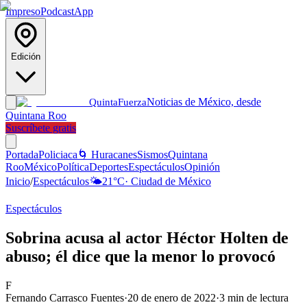
Impreso
Podcast
App
Edición
Noticias de México, desde
Quinta
Fuerza
Quintana Roo
Suscríbete gratis
Portada
Policiaca
🌀 Huracanes
Sismos
Quintana
Roo
México
Política
Deportes
Espectáculos
Opinión
Inicio
/
Espectáculos
🌤️
21
°C
·
Ciudad de México
Espectáculos
Sobrina acusa al actor Héctor Holten de
abuso; él dice que la menor lo provocó
F
Fernando Carrasco Fuentes
·
20 de enero de 2022
·
3
min de lectura