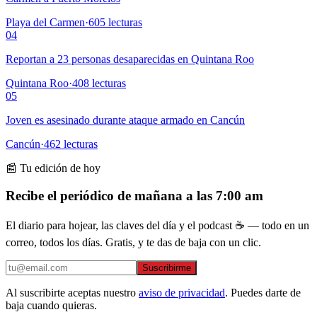
Playa del Carmen
·
605
lecturas
04
Reportan a 23 personas desaparecidas en Quintana Roo
Quintana Roo
·
408
lecturas
05
Joven es asesinado durante ataque armado en Cancún
Cancún
·
462
lecturas
📰 Tu edición de hoy
Recibe el periódico de mañana a las 7:00 am
El diario para hojear, las claves del día y el podcast ☕ — todo en un
correo, todos los días. Gratis, y te das de baja con un clic.
Suscribirme
Al suscribirte aceptas nuestro
aviso de privacidad
. Puedes darte de
baja cuando quieras.