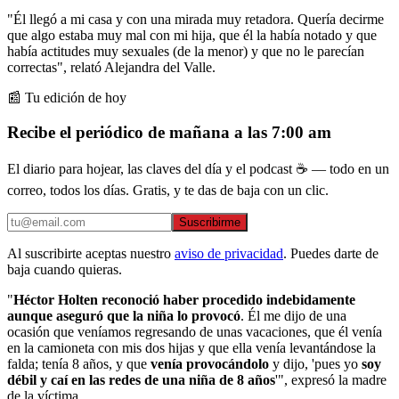
"Él llegó a mi casa y con una mirada muy retadora. Quería decirme
que algo estaba muy mal con mi hija, que él la había notado y que
había actitudes muy sexuales (de la menor) y que no le parecían
correctas", relató Alejandra del Valle.
📰 Tu edición de hoy
Recibe el periódico de mañana a las 7:00 am
El diario para hojear, las claves del día y el podcast ☕ — todo en un
correo, todos los días. Gratis, y te das de baja con un clic.
Suscribirme
Al suscribirte aceptas nuestro
aviso de privacidad
. Puedes darte de
baja cuando quieras.
"
Héctor Holten reconoció haber procedido indebidamente
aunque aseguró que la niña lo provocó
. Él me dijo de una
ocasión que veníamos regresando de unas vacaciones, que él venía
en la camioneta con mis dos hijas y que ella venía levantándose la
falda; tenía 8 años, y que
venía provocándolo
y dijo, 'pues yo
soy
débil y caí en las redes de una niña de 8 años
'", expresó la madre
de la víctima.