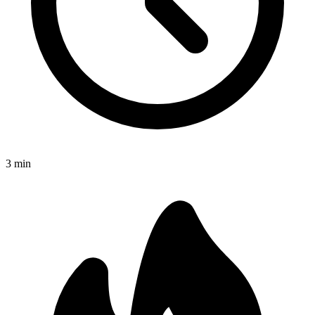
3
min