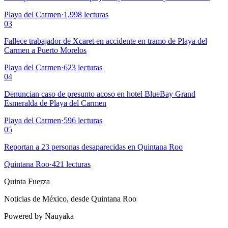
Playa del Carmen
·
1,998
lecturas
03
Fallece trabajador de Xcaret en accidente en tramo de Playa del
Carmen a Puerto Morelos
Playa del Carmen
·
623
lecturas
04
Denuncian caso de presunto acoso en hotel BlueBay Grand
Esmeralda de Playa del Carmen
Playa del Carmen
·
596
lecturas
05
Reportan a 23 personas desaparecidas en Quintana Roo
Quintana Roo
·
421
lecturas
Quinta Fuerza
Noticias de México, desde Quintana Roo
Powered by Nauyaka