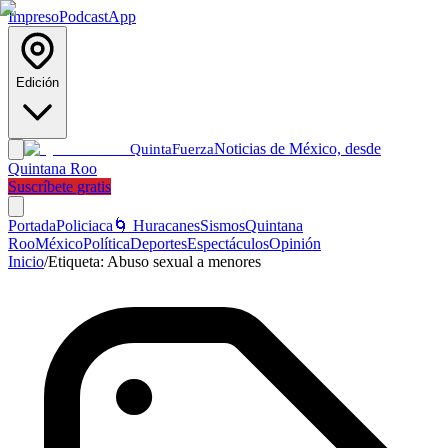
Impreso
Podcast
App
Edición
Noticias de México, desde
Quinta
Fuerza
Quintana Roo
Suscríbete gratis
Portada
Policiaca
🌀 Huracanes
Sismos
Quintana
Roo
México
Política
Deportes
Espectáculos
Opinión
Inicio
/
Etiqueta:
Abuso sexual a menores