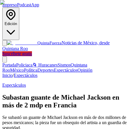
Impreso
Podcast
App
Edición
Noticias de México, desde
Quinta
Fuerza
Quintana Roo
Suscríbete gratis
Portada
Policiaca
🌀 Huracanes
Sismos
Quintana
Roo
México
Política
Deportes
Espectáculos
Opinión
Inicio
/
Espectáculos
Espectáculos
Subastan guante de Michael Jackson en
más de 2 mdp en Francia
Se subastó un guante de Michael Jackson en más de dos millones de
pesos mexicanos; la pieza fue un obsequio del artista a un guardia de
seguridad.