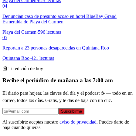
Playa del Carmen
·
623
lecturas
04
Denuncian caso de presunto acoso en hotel BlueBay Grand
Esmeralda de Playa del Carmen
Playa del Carmen
·
596
lecturas
05
Reportan a 23 personas desaparecidas en Quintana Roo
Quintana Roo
·
421
lecturas
📰 Tu edición de hoy
Recibe el periódico de mañana a las 7:00 am
El diario para hojear, las claves del día y el podcast ☕ — todo en un
correo, todos los días. Gratis, y te das de baja con un clic.
Suscribirme
Al suscribirte aceptas nuestro
aviso de privacidad
. Puedes darte de
baja cuando quieras.