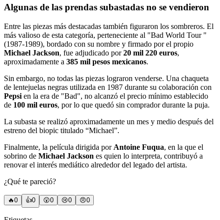
Algunas de las prendas subastadas no se vendieron
Entre las piezas más destacadas también figuraron los sombreros. El
más valioso de esta categoría, perteneciente al "Bad World Tour "
(1987-1989), bordado con su nombre y firmado por el propio
Michael Jackson
, fue adjudicado por
20 mil 220 euros
,
aproximadamente a
385 mil pesos mexicanos
.
Sin embargo, no todas las piezas lograron venderse. Una chaqueta
de lentejuelas negras utilizada en 1987 durante su colaboración con
Pepsi
en la era de "Bad", no alcanzó el precio mínimo establecido
de
100 mil euros
, por lo que quedó sin comprador durante la puja.
La subasta se realizó aproximadamente un mes y medio después del
estreno del biopic titulado “Michael”.
Finalmente, la película dirigida por
Antoine Fuqua
, en la que el
sobrino de
Michael Jackson
es quien lo interpreta, contribuyó a
renovar el interés mediático alrededor del legado del artista.
¿Qué te pareció?
🔥
0
👍
0
😲
0
😢
0
😠
0
Etiquetas