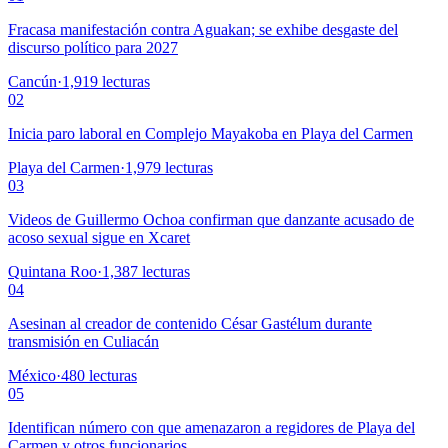
Fracasa manifestación contra Aguakan; se exhibe desgaste del
discurso político para 2027
Cancún
·
1,919
lecturas
02
Inicia paro laboral en Complejo Mayakoba en Playa del Carmen
Playa del Carmen
·
1,979
lecturas
03
Videos de Guillermo Ochoa confirman que danzante acusado de
acoso sexual sigue en Xcaret
Quintana Roo
·
1,387
lecturas
04
Asesinan al creador de contenido César Gastélum durante
transmisión en Culiacán
México
·
480
lecturas
05
Identifican número con que amenazaron a regidores de Playa del
Carmen y otros funcionarios