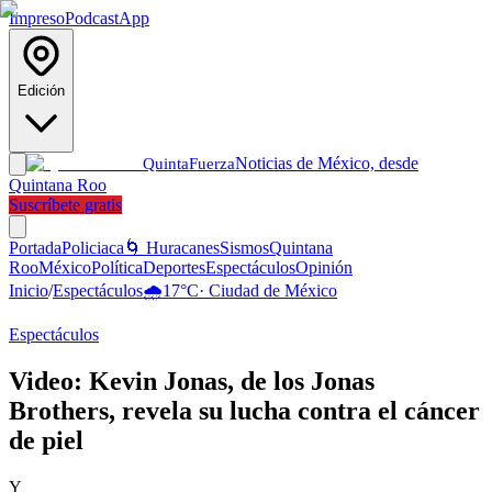
Impreso
Podcast
App
Edición
Noticias de México, desde
Quinta
Fuerza
Quintana Roo
Suscríbete gratis
Portada
Policiaca
🌀 Huracanes
Sismos
Quintana
Roo
México
Política
Deportes
Espectáculos
Opinión
Inicio
/
Espectáculos
🌧️
17
°C
·
Ciudad de México
Espectáculos
Video: Kevin Jonas, de los Jonas
Brothers, revela su lucha contra el cáncer
de piel
Y