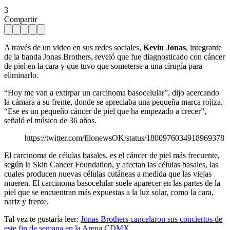
3
Compartir
A través de un video en sus redes sociales,
Kevin Jonas
, integrante
de la banda Jonas Brothers, reveló que fue diagnosticado con cáncer
de piel en la cara y que tuvo que someterse a una cirugía para
eliminarlo.
“Hoy me van a extirpar un carcinoma basocelular”, dijo acercando
la cámara a su frente, donde se apreciaba una pequeña marca rojiza.
“Ese es un pequeño cáncer de piel que ha empezado a crecer”,
señaló el músico de 36 años.
https://twitter.com/filonewsOK/status/1800976034918969378
El carcinoma de células basales, es el cáncer de piel más frecuente,
según la Skin Cancer Foundation, y afectan las células basales, las
cuales producen nuevas células cutáneas a medida que las viejas
mueren. El carcinoma basocelular suele aparecer en las partes de la
piel que se encuentran más expuestas a la luz solar, como la cara,
nariz y frente.
Tal vez te gustaría leer:
Jonas Brothers cancelaron sus conciertos de
este fin de semana en la Arena CDMX