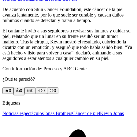
De acuerdo con Skin Cancer Foundation, este cáncer de la piel
avanza lentamente, por lo que suele ser curable y causan daños
mínimos cuando se detectan y tratan a tiempo.
El cantante invitó a sus seguidores a revisar sus lunares y cuidar su
piel, relatando que un lunar en su frente resultó ser un tumor
maligno. Tras la cirugía, Kevin mostró el resultado, cubriendo la
cicatriz con un emoticón, y aseguró que todo había salido bien. “Ya
está hecho y listo para volver a casa”, declaró, animando a sus
seguidores a estar atentos a cualquier cambio en su piel.
Con información de: Proceso y ABC Gente
¿Qué te pareció?
🔥
0
👍
0
😲
0
😢
0
😠
0
Etiquetas
Noticias espectáculos
Jonas Brothers
Cáncer de piel
Kevin Jonas