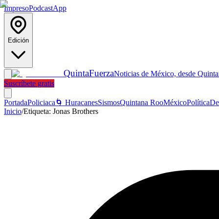
Impreso
Podcast
App
Edición
Quinta
Fuerza
Noticias de México, desde Quint
Suscríbete gratis
Portada
Policiaca
🌀 Huracanes
Sismos
Quintana Roo
México
Política
De
Inicio
/
Etiqueta:
Jonas Brothers