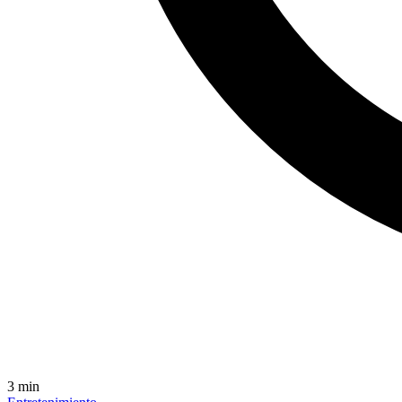
3
min