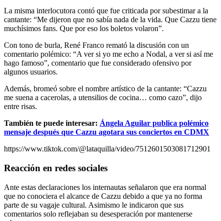
La misma interlocutora contó que fue criticada por subestimar a la
cantante: “Me dijeron que no sabía nada de la vida. Que Cazzu tiene
muchísimos fans. Que por eso los boletos volaron”.
Con tono de burla, René Franco remató la discusión con un
comentario polémico: “A ver si yo me echo a Nodal, a ver si así me
hago famoso”, comentario que fue considerado ofensivo por
algunos usuarios.
Además, bromeó sobre el nombre artístico de la cantante: “Cazzu
me suena a cacerolas, a utensilios de cocina… como cazo”, dijo
entre risas.
También te puede interesar:
Ángela Aguilar publica polémico
mensaje después que Cazzu agotara sus conciertos en CDMX
https://www.tiktok.com/@lataquilla/video/7512601503081712901
Reacción en redes sociales
Ante estas declaraciones los internautas señalaron que era normal
que no conociera el alcance de Cazzu debido a que ya no forma
parte de su vagaje cultural. Asimismo le indicaron que sus
comentarios solo reflejaban su desesperación por mantenerse