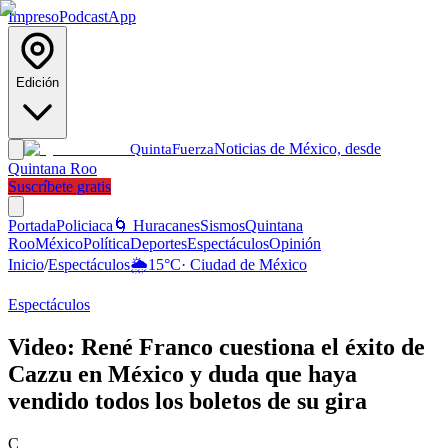
Impreso
Podcast
App
Edición
Noticias de México, desde
Quinta
Fuerza
Quintana Roo
Suscríbete gratis
Portada
Policiaca
🌀 Huracanes
Sismos
Quintana
Roo
México
Política
Deportes
Espectáculos
Opinión
Inicio
/
Espectáculos
🌦️
15
°C
·
Ciudad de México
Espectáculos
Video: René Franco cuestiona el éxito de
Cazzu en México y duda que haya
vendido todos los boletos de su gira
C