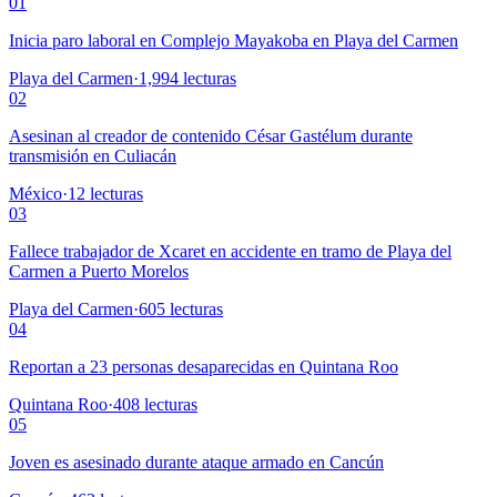
01
Inicia paro laboral en Complejo Mayakoba en Playa del Carmen
Playa del Carmen
·
1,994
lecturas
02
Asesinan al creador de contenido César Gastélum durante
transmisión en Culiacán
México
·
12
lecturas
03
Fallece trabajador de Xcaret en accidente en tramo de Playa del
Carmen a Puerto Morelos
Playa del Carmen
·
605
lecturas
04
Reportan a 23 personas desaparecidas en Quintana Roo
Quintana Roo
·
408
lecturas
05
Joven es asesinado durante ataque armado en Cancún