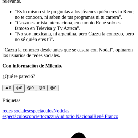
relevante.
"Es lo mismo si le preguntas a los jóvenes quién eres tu Rene,
no te conocen, ni saben de tus programas ni tu carrera".
"Cazzu es artista internaciona, en cambio René solo es
famoso en Televisa y Tv Azteca".
"No soy mexicana, ni argentina, pero Cazzu la conozco, pero
no sé quién eres tú".
"Cazzu la conozco desde antes que se casara con Nodal", opinaron
los usuarios de redes sociales.
Con información de Milenio.
¿Qué te pareció?
🔥
0
👍
0
😲
0
😢
0
😠
0
Etiquetas
redes sociales
espectáculos
Noticias
espectáculos
concierto
cazzu
Auditorio Nacional
René Franco