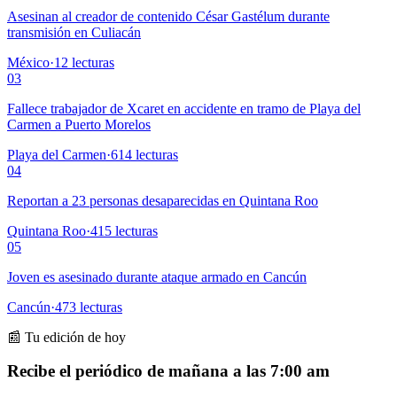
Asesinan al creador de contenido César Gastélum durante
transmisión en Culiacán
México
·
12
lecturas
03
Fallece trabajador de Xcaret en accidente en tramo de Playa del
Carmen a Puerto Morelos
Playa del Carmen
·
614
lecturas
04
Reportan a 23 personas desaparecidas en Quintana Roo
Quintana Roo
·
415
lecturas
05
Joven es asesinado durante ataque armado en Cancún
Cancún
·
473
lecturas
📰 Tu edición de hoy
Recibe el periódico de mañana a las 7:00 am