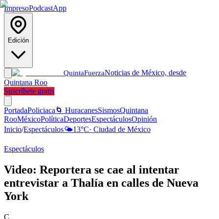
Impreso
Podcast
App
Edición
Noticias de México, desde
Quinta
Fuerza
Quintana Roo
Suscríbete gratis
Portada
Policiaca
🌀 Huracanes
Sismos
Quintana
Roo
México
Política
Deportes
Espectáculos
Opinión
Inicio
/
Espectáculos
🌤️
13
°C
·
Ciudad de México
Espectáculos
Video: Reportera se cae al intentar
entrevistar a Thalía en calles de Nueva
York
C