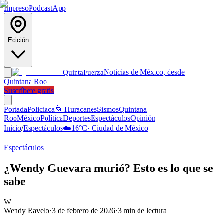
Impreso
Podcast
App
Edición
Noticias de México, desde
Quinta
Fuerza
Quintana Roo
Suscríbete gratis
Portada
Policiaca
🌀 Huracanes
Sismos
Quintana
Roo
México
Política
Deportes
Espectáculos
Opinión
Inicio
/
Espectáculos
☁️
16
°C
·
Ciudad de México
Espectáculos
¿Wendy Guevara murió? Esto es lo que se
sabe
W
Wendy Ravelo
·
3 de febrero de 2026
·
3
min de lectura