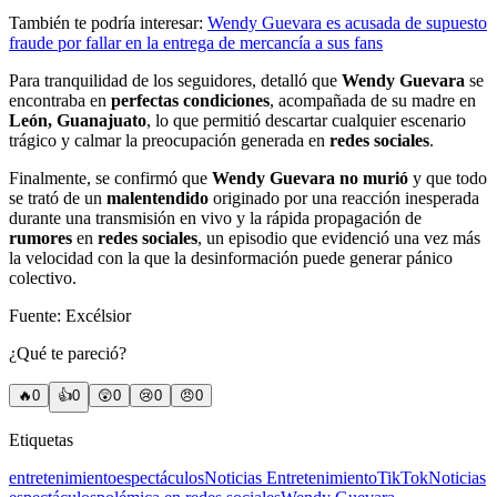
También te podría interesar:
Wendy Guevara es acusada de supuesto
fraude por fallar en la entrega de mercancía a sus fans
Para tranquilidad de los seguidores, detalló que
Wendy Guevara
se
encontraba en
perfectas condiciones
, acompañada de su madre en
León, Guanajuato
, lo que permitió descartar cualquier escenario
trágico y calmar la preocupación generada en
redes sociales
.
Finalmente, se confirmó que
Wendy Guevara no murió
y que todo
se trató de un
malentendido
originado por una reacción inesperada
durante una transmisión en vivo y la rápida propagación de
rumores
en
redes sociales
, un episodio que evidenció una vez más
la velocidad con la que la desinformación puede generar pánico
colectivo.
Fuente: Excélsior
¿Qué te pareció?
🔥
0
👍
0
😲
0
😢
0
😠
0
Etiquetas
entretenimiento
espectáculos
Noticias Entretenimiento
TikTok
Noticias