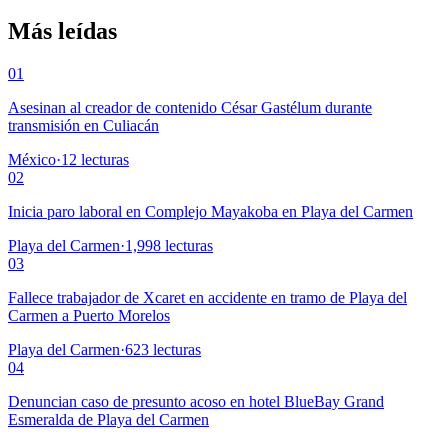
Más leídas
01
Asesinan al creador de contenido César Gastélum durante
transmisión en Culiacán
México
·
12
lecturas
02
Inicia paro laboral en Complejo Mayakoba en Playa del Carmen
Playa del Carmen
·
1,998
lecturas
03
Fallece trabajador de Xcaret en accidente en tramo de Playa del
Carmen a Puerto Morelos
Playa del Carmen
·
623
lecturas
04
Denuncian caso de presunto acoso en hotel BlueBay Grand
Esmeralda de Playa del Carmen