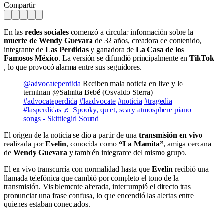
Compartir
En las
redes sociales
comenzó a circular información sobre la
muerte de Wendy Guevara
de 32 años, creadora de contenido,
integrante de
Las Perdidas
y ganadora de
La Casa de los
Famosos México
. La versión se difundió principalmente en
TikTok
, lo que provocó alarma entre sus seguidores.
@advocateperdida
Reciben mala noticia en live y lo
terminan @Salmita Bebé (Osvaldo Sierra)
#advocateperdida
#laadvocate
#noticia
#tragedia
#lasperdidas
♬ Spooky, quiet, scary atmosphere piano
songs - Skittlegirl Sound
El origen de la noticia se dio a partir de una
transmisión en vivo
realizada por
Evelin
, conocida como
“La Mamita”
, amiga cercana
de
Wendy Guevara
y también integrante del mismo grupo.
El en vivo transcurría con normalidad hasta que
Evelin
recibió una
llamada telefónica que cambió por completo el tono de la
transmisión. Visiblemente alterada, interrumpió el directo tras
pronunciar una frase confusa, lo que encendió las alertas entre
quienes estaban conectados.