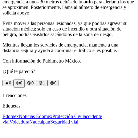
emergencia a unos 30 metros detrás de tu
auto
para alertar a los que
se aproximen. Posteriormente, llama al número de emergencia y
solicita apoyo.
Evita mover a las personas lesionadas, ya que podrías agravar su
situación médica; solo en caso de incendio u otra situación de
peligro, podrás asistirlos sacándolos de la zona de riesgo.
Mientras llegan los servicios de emergencia, mantente a una
distancia segura y ayuda a coordinar el tráfico si es posible.
Con información de Publimetro México.
¿Qué te pareció?
🔥
0
👍
0
😲
0
😢
1
😠
0
1
reacciones
Etiquetas
Edomex
Noticias Edomex
Protección Civil
accidente
vial
Volcadura
Naucalpan
Seguridad vial