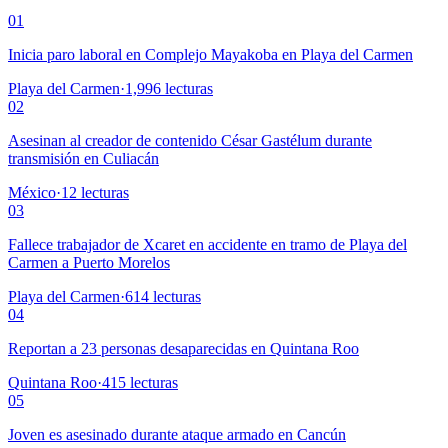
01
Inicia paro laboral en Complejo Mayakoba en Playa del Carmen
Playa del Carmen
·
1,996
lecturas
02
Asesinan al creador de contenido César Gastélum durante
transmisión en Culiacán
México
·
12
lecturas
03
Fallece trabajador de Xcaret en accidente en tramo de Playa del
Carmen a Puerto Morelos
Playa del Carmen
·
614
lecturas
04
Reportan a 23 personas desaparecidas en Quintana Roo
Quintana Roo
·
415
lecturas
05
Joven es asesinado durante ataque armado en Cancún