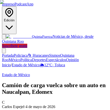
Impreso
Podcast
App
Edición
Noticias de México, desde
Quinta
Fuerza
Quintana Roo
Suscríbete gratis
Portada
Policiaca
🌀 Huracanes
Sismos
Quintana
Roo
México
Política
Deportes
Espectáculos
Opinión
Inicio
/
Estado de México
🌦️
12
°C
·
Toluca
Estado de México
Camión de carga vuelca sobre un auto en
Naucalpan, Edomex
C
Carlos Espejel
·
4 de mayo de 2026