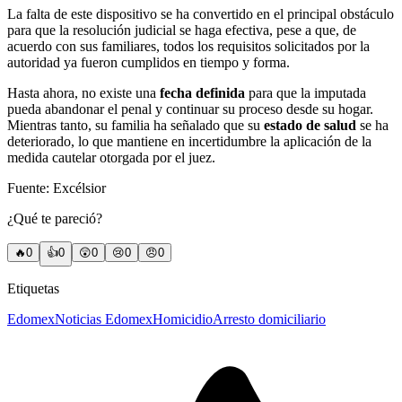
La falta de este dispositivo se ha convertido en el principal obstáculo
para que la resolución judicial se haga efectiva, pese a que, de
acuerdo con sus familiares, todos los requisitos solicitados por la
autoridad ya fueron cumplidos en tiempo y forma.
Hasta ahora, no existe una
fecha definida
para que la imputada
pueda abandonar el penal y continuar su proceso desde su hogar.
Mientras tanto, su familia ha señalado que su
estado de salud
se ha
deteriorado, lo que mantiene en incertidumbre la aplicación de la
medida cautelar otorgada por el juez.
Fuente: Excélsior
¿Qué te pareció?
🔥
0
👍
0
😲
0
😢
0
😠
0
Etiquetas
Edomex
Noticias Edomex
Homicidio
Arresto domiciliario