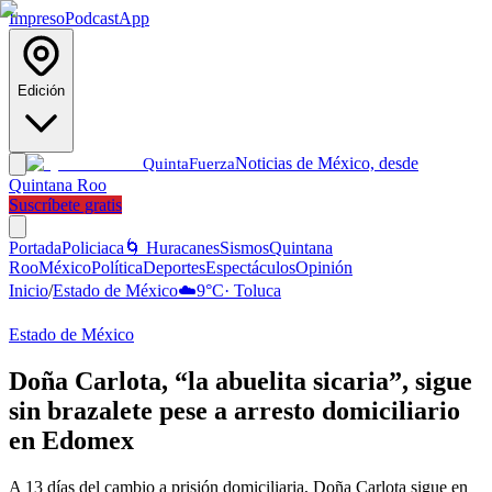
Impreso
Podcast
App
Edición
Noticias de México, desde
Quinta
Fuerza
Quintana Roo
Suscríbete gratis
Portada
Policiaca
🌀 Huracanes
Sismos
Quintana
Roo
México
Política
Deportes
Espectáculos
Opinión
Inicio
/
Estado de México
☁️
9
°C
·
Toluca
Estado de México
Doña Carlota, “la abuelita sicaria”, sigue
sin brazalete pese a arresto domiciliario
en Edomex
A 13 días del cambio a prisión domiciliaria, Doña Carlota sigue en