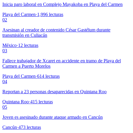
Inicia paro laboral en Complejo Mayakoba en Playa del Carmen
Playa del Carmen
·
1,996
lecturas
02
Asesinan al creador de contenido César Gastélum durante
transmisión en Culiacán
México
·
12
lecturas
03
Fallece trabajador de Xcaret en accidente en tramo de Playa del
Carmen a Puerto Morelos
Playa del Carmen
·
614
lecturas
04
Reportan a 23 personas desaparecidas en Quintana Roo
Quintana Roo
·
415
lecturas
05
Joven es asesinado durante ataque armado en Cancún
Cancún
·
473
lecturas