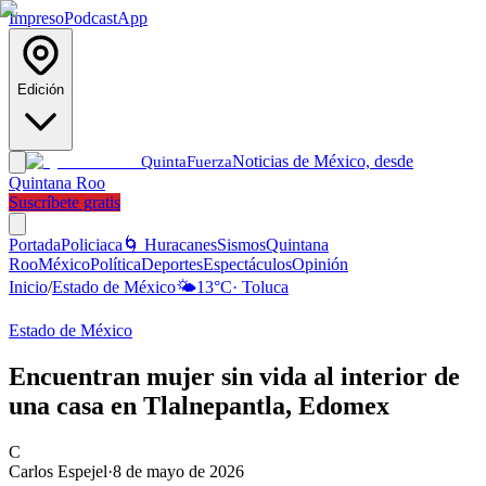
Impreso
Podcast
App
Edición
Noticias de México, desde
Quinta
Fuerza
Quintana Roo
Suscríbete gratis
Portada
Policiaca
🌀 Huracanes
Sismos
Quintana
Roo
México
Política
Deportes
Espectáculos
Opinión
Inicio
/
Estado de México
🌤️
13
°C
·
Toluca
Estado de México
Encuentran mujer sin vida al interior de
una casa en Tlalnepantla, Edomex
C
Carlos Espejel
·
8 de mayo de 2026