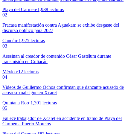
Playa del Carmen
·
1,988
lecturas
02
Fracasa manifestación contra Aguakan; se exhibe desgaste del
discurso político para 2027
Cancún
·
1,925
lecturas
03
Asesinan al creador de contenido César Gastélum durante
transmisión en Culiacán
México
·
12
lecturas
04
Videos de Guillermo Ochoa confirman que danzante acusado de
acoso sexual sigue en Xcaret
Quintana Roo
·
1,391
lecturas
05
Fallece trabajador de Xcaret en accidente en tramo de Playa del
Carmen a Puerto Morelos
Playa del Carmen
·
583
lecturas