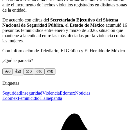
ante el incremento de hechos violentos registrados en distintas zonas
de la entidad.
De acuerdo con cifras de
l Secretariado Ejecutivo del Sistema
Nacional de Seguridad Pública
, el
Estado de México
acumuló 16
presuntos feminicidios entre enero y marzo de 2026, situación que
mantiene a la entidad entre las más afectadas por la violencia contra
las mujeres.
Con información de Telediario, El Gráfico y El Heraldo de México.
¿Qué te pareció?
🔥
0
👍
0
😲
0
😢
0
😠
0
Etiquetas
Seguridad
Inseguridad
Violencia
Edomex
Noticias
Edomex
Feminicidio
Tlalnepantla