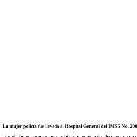
La mujer policía
fue llevada al
Hospital General del IMSS No. 20
Tras el ataque, corporaciones estatales y municipales desplegaron un