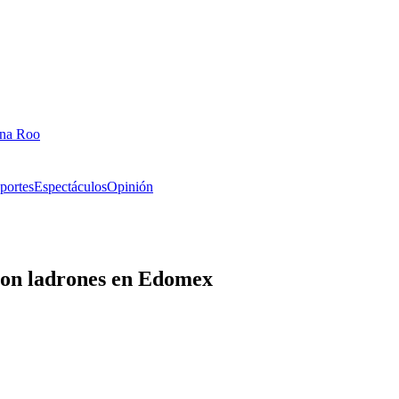
ana Roo
portes
Espectáculos
Opinión
con ladrones en Edomex