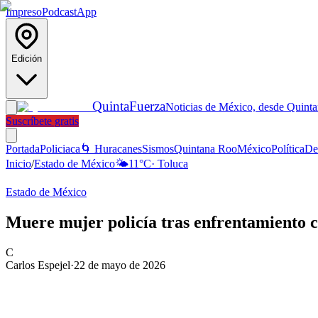
Impreso
Podcast
App
Edición
Quinta
Fuerza
Noticias de México, desde Quint
Suscríbete gratis
Portada
Policiaca
🌀 Huracanes
Sismos
Quintana Roo
México
Política
De
Inicio
/
Estado de México
🌤️
11
°C
·
Toluca
Estado de México
Muere mujer policía tras enfrentamiento 
C
Carlos Espejel
·
22 de mayo de 2026