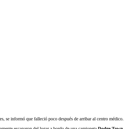
es, se informó que falleció poco después de arribar al centro médico.
untamente escaparon del lugar a bordo de una camioneta
Dodge Town