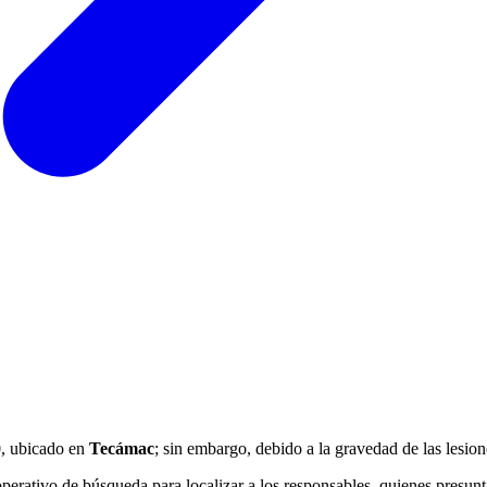
0
, ubicado en
Tecámac
; sin embargo, debido a la gravedad de las lesion
 operativo de búsqueda para localizar a los responsables, quienes pres