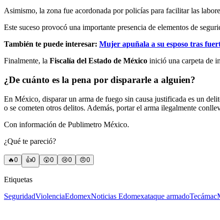
Asimismo, la zona fue acordonada por policías para facilitar las labor
Este suceso provocó una importante presencia de elementos de segurida
También te puede interesar:
Mujer apuñala a su esposo tras fuer
Finalmente, la
Fiscalía del Estado de México
inició una carpeta de i
¿De cuánto es la pena por dispararle a alguien?
En México, disparar un arma de fuego sin causa justificada es un del
o se cometen otros delitos. Además, portar el arma ilegalmente conlle
Con información de Publimetro México.
¿Qué te pareció?
🔥
0
👍
0
😲
0
😢
0
😠
0
Etiquetas
Seguridad
Violencia
Edomex
Noticias Edomex
ataque armado
Tecámac