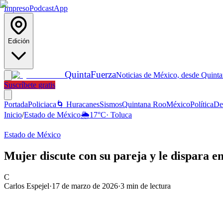
Impreso
Podcast
App
Edición
Quinta
Fuerza
Noticias de México, desde Quint
Suscríbete gratis
Portada
Policiaca
🌀 Huracanes
Sismos
Quintana Roo
México
Política
De
Inicio
/
Estado de México
🌦️
17
°C
·
Toluca
Estado de México
Mujer discute con su pareja y le dispara 
C
Carlos Espejel
·
17 de marzo de 2026
·
3
min de lectura