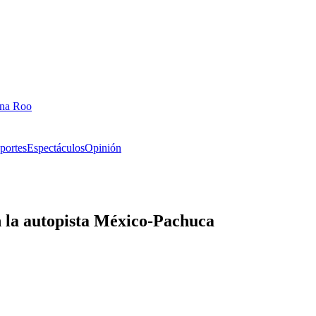
ana Roo
portes
Espectáculos
Opinión
en la autopista México-Pachuca