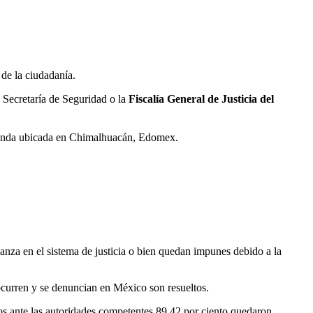
 de la ciudadanía.
a Secretaría de Seguridad o la
Fiscalía General de Justicia del
 tienda ubicada en Chimalhuacán, Edomex.
anza en el sistema de justicia o bien quedan impunes debido a la
 ocurren y se denuncian en México son resueltos.
os ante las autoridades competentes 89.42 por ciento quedaron