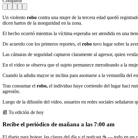
Compartir
Un violento
robo
contra una mujer de la tercera edad quedó registrad
dicen hartos de la inseguridad en la zona.
El hecho ocurrió mientras la víctima esperaba ser atendida en una tie
De acuerdo con los primeros reportes, el
robo
tuvo lugar sobre la aven
Las cámaras de seguridad captaron claramente al agresor, quien vestía 
En el video se observa que el sujeto permanece merodeando a la muje
Cuando la adulta mayor se inclina para asomarse a la ventanilla del es
Tras consumar el
robo,
el individuo huye corriendo del lugar haci rum
agresión.
Luego de la difusión del video, usuarios en redes sociales señalaron 
📰 Tu edición de hoy
Recibe el periódico de mañana a las 7:00 am
El diario para hojear, las claves del día y el podcast ☕ — todo en un co