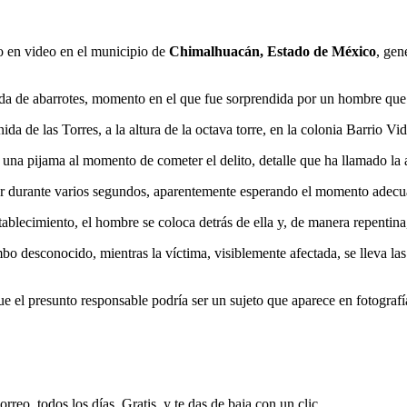
o en video en el municipio de
Chimalhuacán, Estado de México
, gen
nda de abarrotes, momento en el que fue sorprendida por un hombre que 
ida de las Torres, a la altura de la octava torre, en la colonia Barrio 
una pijama al momento de cometer el delito, detalle que ha llamado la ate
r durante varios segundos, aparentemente esperando el momento adecua
tablecimiento, el hombre se coloca detrás de ella y, de manera repentina,
bo desconocido, mientras la víctima, visiblemente afectada, se lleva las
que el presunto responsable podría ser un sujeto que aparece en fotograf
rreo, todos los días. Gratis, y te das de baja con un clic.