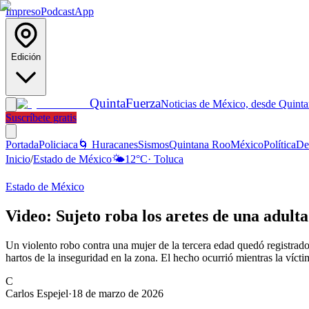
Impreso
Podcast
App
Edición
Quinta
Fuerza
Noticias de México, desde Quint
Suscríbete gratis
Portada
Policiaca
🌀 Huracanes
Sismos
Quintana Roo
México
Política
De
Inicio
/
Estado de México
🌤️
12
°C
·
Toluca
Estado de México
Video: Sujeto roba los aretes de una adu
Un violento robo contra una mujer de la tercera edad quedó registrad
hartos de la inseguridad en la zona. El hecho ocurrió mientras la víc
C
Carlos Espejel
·
18 de marzo de 2026