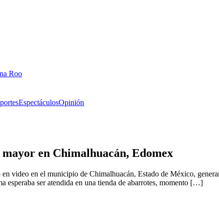
ana Roo
portes
Espectáculos
Opinión
lta mayor en Chimalhuacán, Edomex
o en video en el municipio de Chimalhuacán, Estado de México, generand
tima esperaba ser atendida en una tienda de abarrotes, momento […]