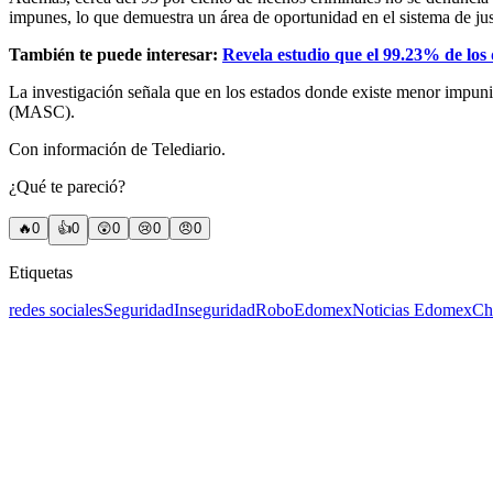
impunes, lo que demuestra un área de oportunidad en el sistema de ju
También te puede interesar:
Revela estudio que el 99.23% de los
La investigación señala que en los estados donde existe menor impuni
(MASC).
Con información de Telediario.
¿Qué te pareció?
🔥
0
👍
0
😲
0
😢
0
😠
0
Etiquetas
redes sociales
Seguridad
Inseguridad
Robo
Edomex
Noticias Edomex
Ch