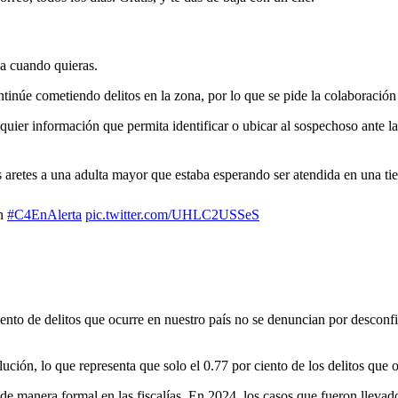
ja cuando quieras.
ntinúe cometiendo delitos en la zona, por lo que se pide la colaboración
quier información que permita identificar o ubicar al sospechoso ante l
s aretes a una adulta mayor que estaba esperando ser atendida en una
en
#C4EnAlerta
pic.twitter.com/UHLC2USSeS
nto de delitos que ocurre en nuestro país no se denuncian por desconfi
ución, lo que representa que solo el 0.77 por ciento de los delitos que
de manera formal en las fiscalías. En 2024, los casos que fueron llevad