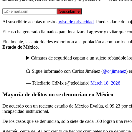
Suscribirme
Al suscribirte aceptas nuestro
aviso de privacidad
. Puedes darte de ba
El caso ha generado llamados para localizar al agresor y evitar que co
Finalmente, las autoridades exhortaron a la población a compartir cual
Estado de México
.
▶️ Cámaras de seguridad captan a un sujeto robándole lo
📺 Sigue informado con Carlos Jiménez (
@c4jimenez
) 
— Telediario CdMx (@telediario)
March 18, 2026
Mayoría de delitos no se denuncian en México
De acuerdo con un reciente estudio de México Evalúa, el 99.23 por cie
incapacidad institucional.
De los casos que se denuncian, solo siete de cada 100 logran una resol
Además, cerca del 93 por ciento de hechos criminales no se denuncia 