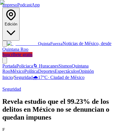
Impreso
Podcast
App
Edición
Noticias de México, desde
Quinta
Fuerza
Quintana Roo
Suscríbete gratis
Portada
Policiaca
🌀 Huracanes
Sismos
Quintana
Roo
México
Política
Deportes
Espectáculos
Opinión
Inicio
/
Seguridad
🌧️
17
°C
·
Ciudad de México
Seguridad
Revela estudio que el 99.23% de los
delitos en México no se denuncian o
quedan impunes
F