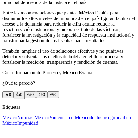
principal deficiencia de la justicia en el país.
Entre las recomendaciones que plantea
México
Evalúa para
disminuir los altos niveles de impunidad en el país figuran facilitar el
acceso a la denuncia para reducir la cifra oculta; reducir la
revictimización instituciona y mejorar el trato de las víctimas;
fortalecer la investigación y la capacidad de respuesta institucional y
transformar la gestión de las fiscalías hacia resultados.
También, ampliar el uso de soluciones efectivas y no punitivas,
detectar y solventar los cuellos de botella en el flujo procesal y
fortalecer la medición, transparencia y rendición de cuentas.
Con información de Proceso y México Evalúa.
¿Qué te pareció?
🔥
0
👍
0
😲
0
😢
0
😠
0
Etiquetas
México
Noticias México
Violencia en México
delitos
Inseguridad en
México
Impunidad