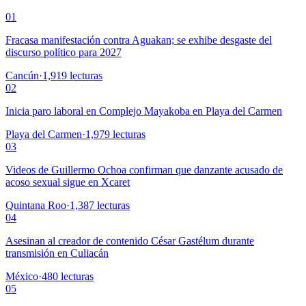
01
Fracasa manifestación contra Aguakan; se exhibe desgaste del
discurso político para 2027
Cancún
·
1,919
lecturas
02
Inicia paro laboral en Complejo Mayakoba en Playa del Carmen
Playa del Carmen
·
1,979
lecturas
03
Videos de Guillermo Ochoa confirman que danzante acusado de
acoso sexual sigue en Xcaret
Quintana Roo
·
1,387
lecturas
04
Asesinan al creador de contenido César Gastélum durante
transmisión en Culiacán
México
·
480
lecturas
05