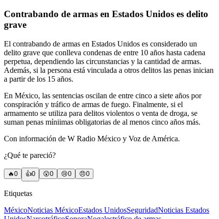
Contrabando de armas en Estados Unidos es delito
grave
El contrabando de armas en Estados Unidos es considerado un
delito grave que conlleva condenas de entre 10 años hasta cadena
perpetua, dependiendo las circunstancias y la cantidad de armas.
Además, si la persona está vinculada a otros delitos las penas inician
a partir de los 15 años.
En México, las sentencias oscilan de entre cinco a siete años por
conspiración y tráfico de armas de fuego. Finalmente, si el
armamento se utiliza para delitos violentos o venta de droga, se
suman penas míniimas obligatorias de al menos cinco años más.
Con información de W Radio México y Voz de América.
¿Qué te pareció?
🔥
0
👍
0
😲
0
😢
0
😠
0
Etiquetas
México
Noticias México
Estados Unidos
Seguridad
Noticias Estados
Unidos
Narcotráfico
Sonora
Nogales
tráfico de armas