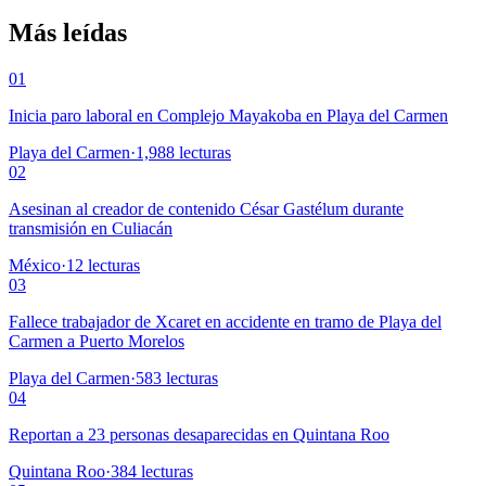
Más leídas
01
Inicia paro laboral en Complejo Mayakoba en Playa del Carmen
Playa del Carmen
·
1,988
lecturas
02
Asesinan al creador de contenido César Gastélum durante
transmisión en Culiacán
México
·
12
lecturas
03
Fallece trabajador de Xcaret en accidente en tramo de Playa del
Carmen a Puerto Morelos
Playa del Carmen
·
583
lecturas
04
Reportan a 23 personas desaparecidas en Quintana Roo
Quintana Roo
·
384
lecturas