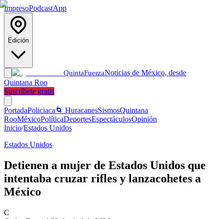
Impreso
Podcast
App
Edición
Noticias de México, desde
Quinta
Fuerza
Quintana Roo
Suscríbete gratis
Portada
Policiaca
🌀 Huracanes
Sismos
Quintana
Roo
México
Política
Deportes
Espectáculos
Opinión
Inicio
/
Estados Unidos
Estados Unidos
Detienen a mujer de Estados Unidos que
intentaba cruzar rifles y lanzacohetes a
México
C