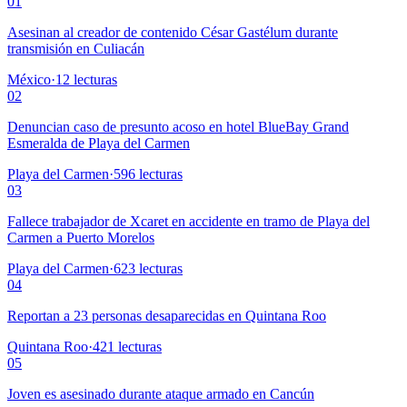
01
Asesinan al creador de contenido César Gastélum durante
transmisión en Culiacán
México
·
12
lecturas
02
Denuncian caso de presunto acoso en hotel BlueBay Grand
Esmeralda de Playa del Carmen
Playa del Carmen
·
596
lecturas
03
Fallece trabajador de Xcaret en accidente en tramo de Playa del
Carmen a Puerto Morelos
Playa del Carmen
·
623
lecturas
04
Reportan a 23 personas desaparecidas en Quintana Roo
Quintana Roo
·
421
lecturas
05
Joven es asesinado durante ataque armado en Cancún