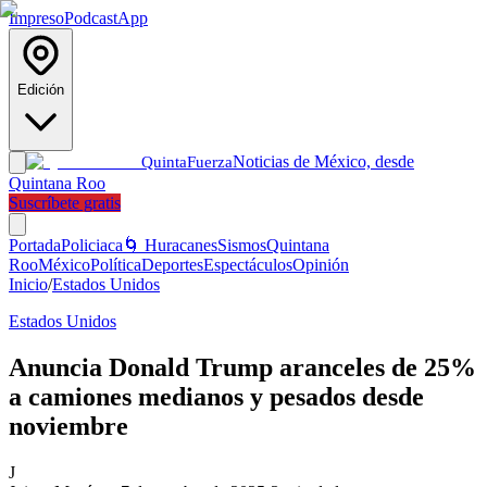
Impreso
Podcast
App
Edición
Noticias de México, desde
Quinta
Fuerza
Quintana Roo
Suscríbete gratis
Portada
Policiaca
🌀 Huracanes
Sismos
Quintana
Roo
México
Política
Deportes
Espectáculos
Opinión
Inicio
/
Estados Unidos
Estados Unidos
Anuncia Donald Trump aranceles de 25%
a camiones medianos y pesados desde
noviembre
J