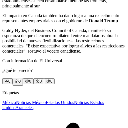
estadounidenses suelen ensamblarse fuera de las fronteras,
principalmente al sur.
El impacto en Canadá también ha dado lugar a una reacción entre
representantes empresariales con el gobierno de
Donald Trump
.
Goldy Hyder, del Business Council of Canada, manifestó su
esperanza de que el encuentro bilateral entre mandatarios abra la
posibilidad de nuevas flexibilizaciones a las restricciones
comerciales: “Existe expectativa por lograr alivios a las restricciones
comerciales”, sostuvo el vocero canadiense.
Con información de El Universal.
¿Qué te pareció?
🔥
0
👍
0
😲
0
😢
0
😠
0
Etiquetas
México
Noticias México
Estados Unidos
Noticias Estados
Unidos
Aranceles