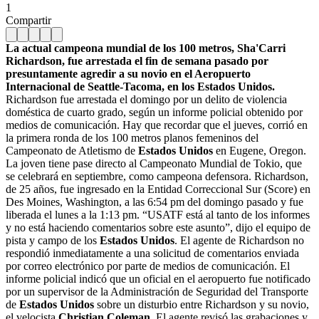
1
Compartir
La actual campeona mundial de los 100 metros, Sha'Carri
Richardson, fue arrestada el fin de semana pasado por
presuntamente agredir a su novio en el Aeropuerto
Internacional de Seattle-Tacoma, en los Estados Unidos.
Richardson fue arrestada el domingo por un delito de violencia
doméstica de cuarto grado, según un informe policial obtenido por
medios de comunicación. Hay que recordar que el jueves, corrió en
la primera ronda de los 100 metros planos femeninos del
Campeonato de Atletismo de
Estados Unidos
en Eugene, Oregon.
La joven tiene pase directo al Campeonato Mundial de Tokio, que
se celebrará en septiembre, como campeona defensora. Richardson,
de 25 años, fue ingresado en la Entidad Correccional Sur (Score) en
Des Moines, Washington, a las 6:54 pm del domingo pasado y fue
liberada el lunes a la 1:13 pm. “USATF está al tanto de los informes
y no está haciendo comentarios sobre este asunto”, dijo el equipo de
pista y campo de los
Estados Unidos
. El agente de Richardson no
respondió inmediatamente a una solicitud de comentarios enviada
por correo electrónico por parte de medios de comunicación. El
informe policial indicó que un oficial en el aeropuerto fue notificado
por un supervisor de la Administración de Seguridad del Transporte
de
Estados Unidos
sobre un disturbio entre Richardson y su novio,
el velocista
Christian Coleman
. El agente revisó las grabaciones y