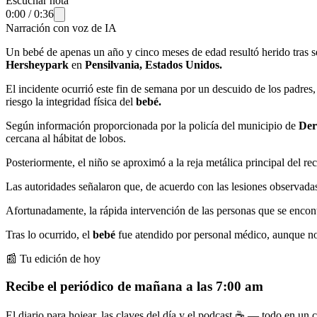
Escuchar nota
0:00
/
0:36
Narración con voz de IA
Un bebé de apenas un año y cinco meses de edad resultó herido tras s
Hersheypark
en
Pensilvania, Estados Unidos.
El incidente ocurrió este fin de semana por un descuido de los padres, 
riesgo la integridad física del
bebé.
Según información proporcionada por la policía del municipio de
Der
cercana al hábitat de lobos.
Posteriormente, el niño se aproximó a la reja metálica principal del r
Las autoridades señalaron que, de acuerdo con las lesiones observadas
Afortunadamente, la rápida intervención de las personas que se encontr
Tras lo ocurrido, el
bebé
fue atendido por personal médico, aunque no 
📰 Tu edición de hoy
Recibe el periódico de mañana a las 7:00 am
El diario para hojear, las claves del día y el podcast ☕ — todo en un co