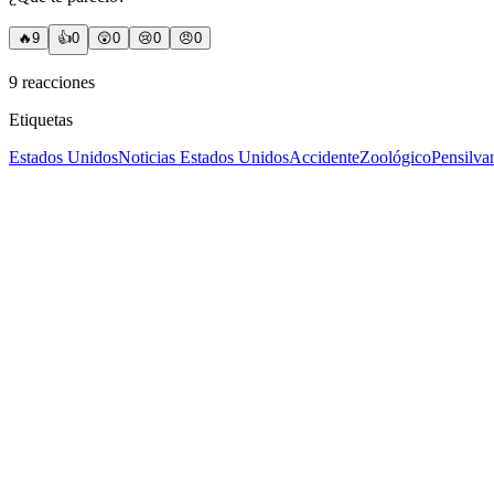
🔥
9
👍
0
😲
0
😢
0
😠
0
9
reacciones
Etiquetas
Estados Unidos
Noticias Estados Unidos
Accidente
Zoológico
Pensilva