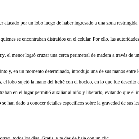
er atacado por un lobo luego de haber ingresado a una zona restringida
quienes se encontraban distraídos en el celular. Por ello, las autoridad
ry
, el menor logró cruzar una cerca perimetral de madera a través de u
ecinto y, en un momento determinado, introdujo una de sus manos entre l
, el lobo sujetó la mano del
bebé
con el hocico, en lo que fue descrito
aban en el lugar permitió auxiliar al niño y liberarlo, evitando que el 
se han dado a conocer detalles específicos sobre la gravedad de sus le
rreo, todos los días. Gratis, y te das de baja con un clic.