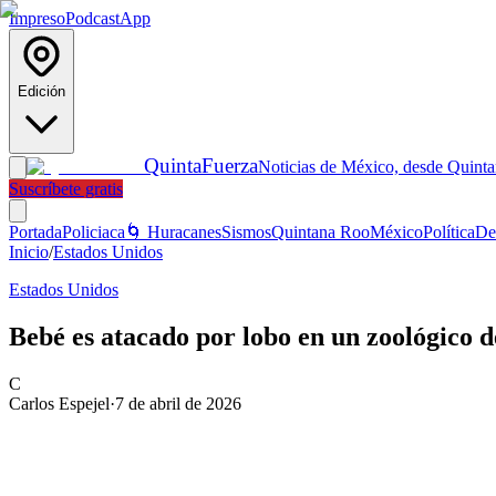
Impreso
Podcast
App
Edición
Quinta
Fuerza
Noticias de México, desde Quint
Suscríbete gratis
Portada
Policiaca
🌀 Huracanes
Sismos
Quintana Roo
México
Política
De
Inicio
/
Estados Unidos
Estados Unidos
Bebé es atacado por lobo en un zoológico d
C
Carlos Espejel
·
7 de abril de 2026