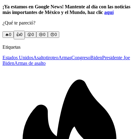
¡Ya estamos en Google News! Mantente al día con las noticias
más importantes de México y el Mundo, haz clic
aquí
¿Qué te pareció?
🔥
0
👍
0
😲
0
😢
0
😠
0
Etiquetas
Estados Unidos
Asalto
tiroteo
Armas
Congreso
Biden
Presidente Joe
Biden
Armas de asalto