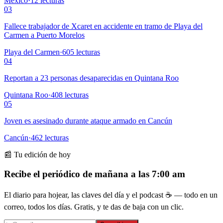
México
·
12
lecturas
03
Fallece trabajador de Xcaret en accidente en tramo de Playa del
Carmen a Puerto Morelos
Playa del Carmen
·
605
lecturas
04
Reportan a 23 personas desaparecidas en Quintana Roo
Quintana Roo
·
408
lecturas
05
Joven es asesinado durante ataque armado en Cancún
Cancún
·
462
lecturas
📰 Tu edición de hoy
Recibe el periódico de mañana a las 7:00 am
El diario para hojear, las claves del día y el podcast ☕ — todo en un
correo, todos los días. Gratis, y te das de baja con un clic.