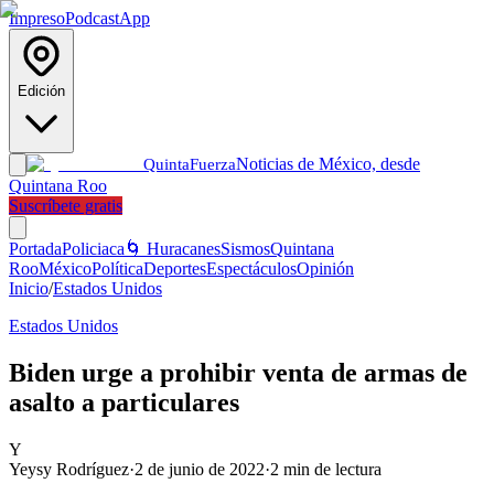
Impreso
Podcast
App
Edición
Noticias de México, desde
Quinta
Fuerza
Quintana Roo
Suscríbete gratis
Portada
Policiaca
🌀 Huracanes
Sismos
Quintana
Roo
México
Política
Deportes
Espectáculos
Opinión
Inicio
/
Estados Unidos
Estados Unidos
Biden urge a prohibir venta de armas de
asalto a particulares
Y
Yeysy Rodríguez
·
2 de junio de 2022
·
2
min de lectura