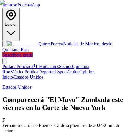
Impreso
Podcast
App
Edición
Noticias de México, desde
Quinta
Fuerza
Quintana Roo
Suscríbete gratis
Portada
Policiaca
🌀 Huracanes
Sismos
Quintana
Roo
México
Política
Deportes
Espectáculos
Opinión
Inicio
/
Estados Unidos
Estados Unidos
Comparecerá "El Mayo" Zambada este
viernes en la Corte de Nueva York
F
Fernando Carrasco Fuentes
·
12 de septiembre de 2024
·
2
min de
lectura