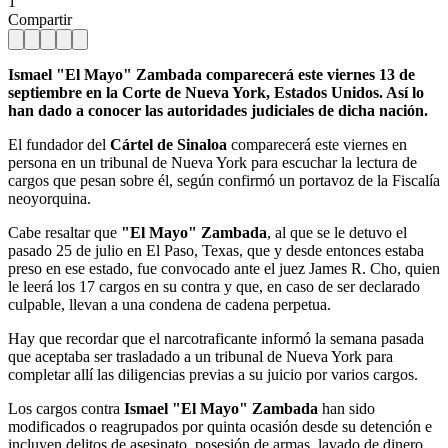
1
Compartir
Ismael "El Mayo" Zambada comparecerá este viernes 13 de
septiembre en la Corte de Nueva York, Estados Unidos. Así lo
han dado a conocer las autoridades judiciales de dicha nación.
El fundador del
Cártel de Sinaloa
comparecerá este viernes en
persona en un tribunal de Nueva York para escuchar la lectura de
cargos que pesan sobre él, según confirmó un portavoz de la Fiscalía
neoyorquina.
Cabe resaltar que
"El Mayo" Zambada
, al que se le detuvo el
pasado 25 de julio en El Paso, Texas, que y desde entonces estaba
preso en ese estado, fue convocado ante el juez James R. Cho, quien
le leerá los 17 cargos en su contra y que, en caso de ser declarado
culpable, llevan a una condena de cadena perpetua.
Hay que recordar que el narcotraficante informó la semana pasada
que aceptaba ser trasladado a un tribunal de Nueva York para
completar allí las diligencias previas a su juicio por varios cargos.
Los cargos contra
Ismael "El Mayo" Zambada
han sido
modificados o reagrupados por quinta ocasión desde su detención e
incluyen delitos de asesinato, posesión de armas, lavado de dinero,