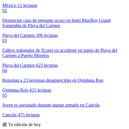
México
·
12
lecturas
02
Denuncian caso de presunto acoso en hotel BlueBay Grand
Esmeralda de Playa del Carmen
Playa del Carmen
·
596
lecturas
03
Fallece trabajador de Xcaret en accidente en tramo de Playa del
Carmen a Puerto Morelos
Playa del Carmen
·
623
lecturas
04
Reportan a 23 personas desaparecidas en Quintana Roo
Quintana Roo
·
421
lecturas
05
Joven es asesinado durante ataque armado en Cancún
Cancún
·
475
lecturas
📰 Tu edición de hoy