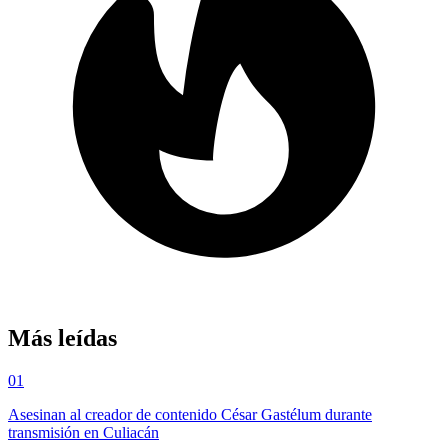
Más leídas
01
Asesinan al creador de contenido César Gastélum durante
transmisión en Culiacán