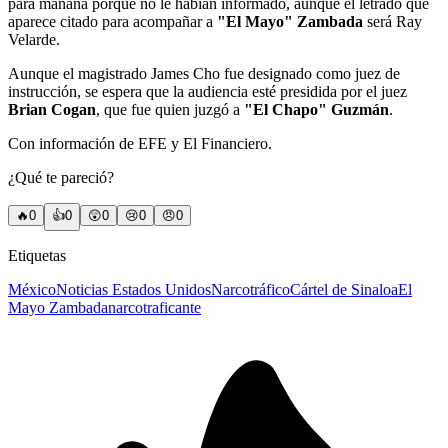
para mañana porque no le habían informado, aunque el letrado que
aparece citado para acompañar a
"El Mayo" Zambada
será Ray
Velarde.
Aunque el magistrado James Cho fue designado como juez de
instrucción, se espera que la audiencia esté presidida por el juez
Brian Cogan
, que fue quien juzgó a
"El Chapo" Guzmán
.
Con información de EFE y El Financiero.
¿Qué te pareció?
🔥
0
👍
0
😲
0
😢
0
😠
0
Etiquetas
México
Noticias Estados Unidos
Narcotráfico
Cártel de Sinaloa
El
Mayo Zambada
narcotraficante