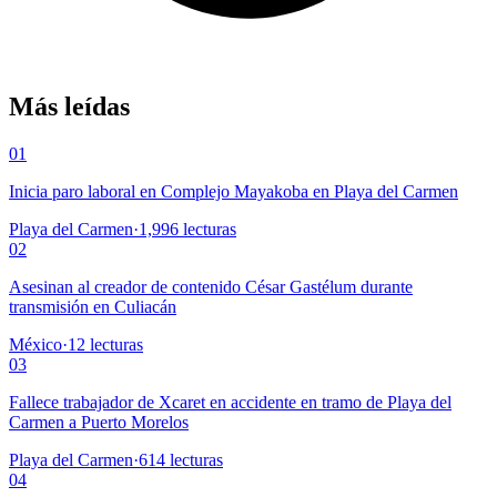
Más leídas
01
Inicia paro laboral en Complejo Mayakoba en Playa del Carmen
Playa del Carmen
·
1,996
lecturas
02
Asesinan al creador de contenido César Gastélum durante
transmisión en Culiacán
México
·
12
lecturas
03
Fallece trabajador de Xcaret en accidente en tramo de Playa del
Carmen a Puerto Morelos
Playa del Carmen
·
614
lecturas
04