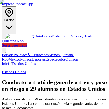
Impreso
Podcast
App
Edición
Noticias de México, desde
Quinta
Fuerza
Quintana Roo
Suscríbete gratis
Portada
Policiaca
🌀 Huracanes
Sismos
Quintana
Roo
México
Política
Deportes
Espectáculos
Opinión
Inicio
/
Estados Unidos
Estados Unidos
Conductora trató de ganarle a tren y puso
en riesgo a 29 alumnos en Estados Unidos
Autobús escolar con 29 estudiantes casi es embestido por un tren en
Estados Unidos. La conductora cruzó la vía segundos antes de que
pasara la locomotora.