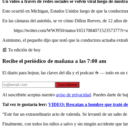
Un vídeo a través de redes sociales se volvió viral luego de most
Esto ocurrió en Michigan, Estados Unidos luego de que la conductora d
En las cámaras del autobús, se ve cómo Dillon Reeves, de 12 años de ed
https://twitter.com/WWJ950/status/1651708407152357377?
Asimismo, el pequeño dijo que notó que la conductora actuaba extraño 
📰 Tu edición de hoy
Recibe el periódico de mañana a las 7:00 am
El diario para hojear, las claves del día y el podcast ☕ — todo en un co
Suscribirme
Al suscribirte aceptas nuestro
aviso de privacidad
. Puedes darte de ba
Tal vez te gustaría leer:
VIDEO: Rescatan a hombre que trató de 
“Este fue un extraordinario acto de valentía. Se levantó de un salto de
Finalmente, con todos los niños a salvo y sin ningún accidente que lam