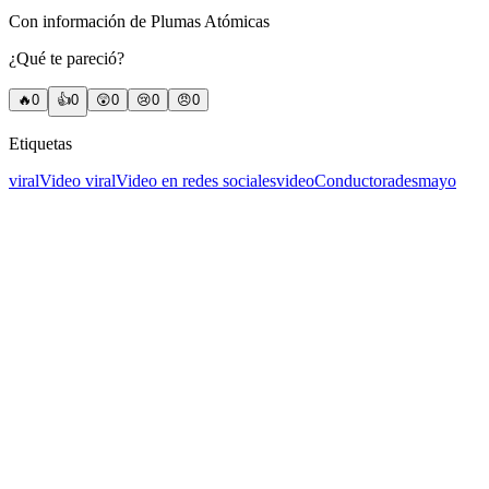
Con información de Plumas Atómicas
¿Qué te pareció?
🔥
0
👍
0
😲
0
😢
0
😠
0
Etiquetas
viral
Video viral
Video en redes sociales
video
Conductora
desmayo