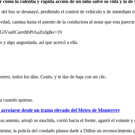
rar cómo la valentía y rápida acción de un niño salvó su vida y la 
el bus se desmayó, perdiendo el control de vehículo y de inmediato el 
ad, camina hasta el asiento de la conductora al notar que esta parecier
t=uGlVsa0CaerdibPtAaZnJg&s=19
y algo angustiada, así que acercó a ella.
rreo, todos los días. Gratis, y te das de baja con un clic.
ja cuando quieras.
arrojarse desde un tramo elevado del Metro de Monterrey
 su asiento, arrojó su mochila, corrió hacia el frente, agarró el volante
entar, la policía del condado planea darle a Dillon un reconocimiento p