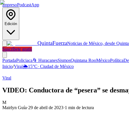
Impreso
Podcast
App
Edición
Quinta
Fuerza
Noticias de México, desde Quint
Suscríbete gratis
Portada
Policiaca
🌀 Huracanes
Sismos
Quintana Roo
México
Política
De
Inicio
/
Viral
🌦️
15
°C
·
Ciudad de México
Viral
VIDEO: Conductora de “pesera” se desmaya
M
Mairlyn Guía
·
29 de abril de 2023
·
1
min de lectura