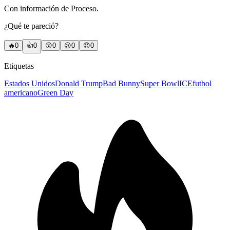
Con información de Proceso.
¿Qué te pareció?
🔥
0
👍
0
😲
0
😢
0
😠
0
Etiquetas
Estados Unidos
Donald Trump
Bad Bunny
Super Bowl
ICE
futbol
americano
Green Day