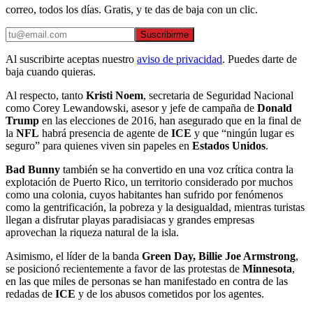
correo, todos los días. Gratis, y te das de baja con un clic.
Suscribirme
Al suscribirte aceptas nuestro
aviso de privacidad
. Puedes darte de
baja cuando quieras.
Al respecto, tanto
Kristi Noem
, secretaria de Seguridad Nacional
como Corey Lewandowski, asesor y jefe de campaña de
Donald
Trump
en las elecciones de 2016, han asegurado que en la final de
la
NFL
habrá presencia de agente de
ICE
y que “ningún lugar es
seguro” para quienes viven sin papeles en
Estados Unidos
.
Bad Bunny
también se ha convertido en una voz crítica contra la
explotación de Puerto Rico, un territorio considerado por muchos
como una colonia, cuyos habitantes han sufrido por fenómenos
como la gentrificación, la pobreza y la desigualdad, mientras turistas
llegan a disfrutar playas paradisiacas y grandes empresas
aprovechan la riqueza natural de la isla.
Asimismo, el líder de la banda
Green Day,
Billie Joe Armstrong
,
se posicionó recientemente a favor de las protestas de
Minnesota
,
en las que miles de personas se han manifestado en contra de las
redadas de
ICE
y de los abusos cometidos por los agentes.