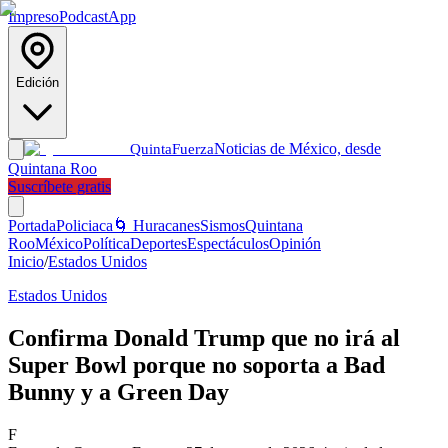
Impreso
Podcast
App
Edición
Noticias de México, desde
Quinta
Fuerza
Quintana Roo
Suscríbete gratis
Portada
Policiaca
🌀 Huracanes
Sismos
Quintana
Roo
México
Política
Deportes
Espectáculos
Opinión
Inicio
/
Estados Unidos
Estados Unidos
Confirma Donald Trump que no irá al
Super Bowl porque no soporta a Bad
Bunny y a Green Day
F