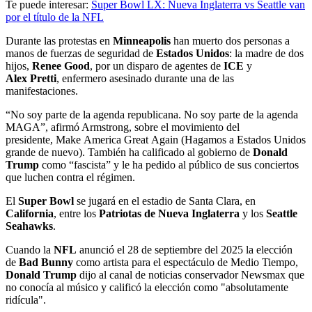
Te puede interesar:
Super Bowl LX: Nueva Inglaterra vs Seattle van
por el título de la NFL
Durante las protestas en
Minneapolis
han muerto dos personas a
manos de fuerzas de seguridad de
Estados Unidos
: la madre de dos
hijos,
Renee Good
, por un disparo de agentes de
ICE
y
Alex Pretti
, enfermero asesinado durante una de las
manifestaciones.
“No soy parte de la agenda republicana. No soy parte de la agenda
MAGA”, afirmó Armstrong, sobre el movimiento del
presidente, Make America Great Again (Hagamos a Estados Unidos
grande de nuevo). También ha calificado al gobierno de
Donald
Trump
como “fascista” y le ha pedido al público de sus conciertos
que luchen contra el régimen.
El
Super Bowl
se jugará en el estadio de Santa Clara, en
California
, entre los
Patriotas de Nueva Inglaterra
y los
Seattle
Seahawks
.
Cuando la
NFL
anunció el 28 de septiembre del 2025 la elección
de
Bad Bunny
como artista para el espectáculo de Medio Tiempo,
Donald Trump
dijo al canal de noticias conservador Newsmax que
no conocía al músico y calificó la elección como "absolutamente
ridícula".