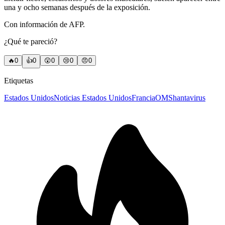
una y ocho semanas después de la exposición.
Con información de AFP.
¿Qué te pareció?
🔥
0
👍
0
😲
0
😢
0
😠
0
Etiquetas
Estados Unidos
Noticias Estados Unidos
Francia
OMS
hantavirus