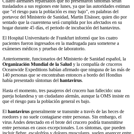
Cuatro alemanes repatriados que no presentaron síntomas serán
trasladados a sus regiones este lunes, ya que las autoridades estiman
que "el riesgo para la población es muy bajo", en palabras del
portavoz del Ministerio de Sanidad, Martin Elsässer, quien dio por
sentado que la cuarentena será cumplida por los afectados en su
hogar durante 45 días, el periodo de incubación del hantavirus.
El Hospital Universitario de Frankfurt informó que los cuatro
pacientes fueron ingresados ​​en la madrugada para someterse a
exámenes médicos y pruebas de laboratorio.
Anteriormente, funcionarios del Ministerio de Sanidad español, la
Organización Mundial de la Salud
y la compañía de cruceros
Oceanwide Expeditions habían afirmado que ninguna de las más de
140 personas que se encontraban entonces a bordo del Hondius
había presentado síntomas del
hantavirus
.
Hasta el momento, tres pasajeros del crucero han fallecido: una
pareja holandesa y un ciudadano alemán, aunque la OMS insiste en
que el riesgo para la población general es bajo.
El
hantavirus
generalmente se transmite a través de las heces de
roedores y no suele contagiarse entre personas. Sin embargo, el
virus Andes detectado en el brote del crucero podría transmitirse
entre personas en casos excepcionales. Los síntomas, que pueden
incluir fiebre, escalofríos y dolores musculares, suelen aparecer entre