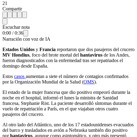
21
Compartir
Escuchar nota
0:00
/
0:36
Narración con voz de IA
Estados Unidos
y
Francia
reportaron que dos pasajeros del crucero
MV Hondius
, foco del brote mortal del
hantavirus
de los Andes,
fueron diagnosticados con la enfermedad tras ser repatriados el
domingo desde España.
Estos
casos
aumentan a siete el número de contagios confirmados
por la Organización Mundial de la Salud (
OMS
).
El estado de la mujer francesa que dio positivo empeoró durante la
noche en el hospital, informó el lunes la ministra de Sanidad
francesa, Stephanie Rist. La paciente desarrolló síntomas durante el
vuelo de repatriación a París, en el que viajaban otros cuatro
pasajeros del crucero.
Al otro lado del Atlántico, uno de los 17 estadounidenses evacuados
del barco y trasladados en avión a Nebraska también dio positivo
por
hantavirus
, aunque como asintomático, y otro más presentó