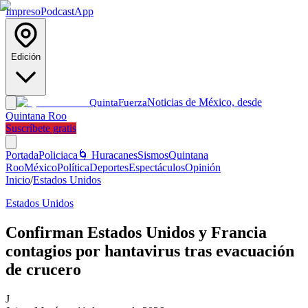
Impreso
Podcast
App
Edición
Noticias de México, desde
Quinta
Fuerza
Quintana Roo
Suscríbete gratis
Portada
Policiaca
🌀 Huracanes
Sismos
Quintana
Roo
México
Política
Deportes
Espectáculos
Opinión
Inicio
/
Estados Unidos
Estados Unidos
Confirman Estados Unidos y Francia
contagios por hantavirus tras evacuación
de crucero
J