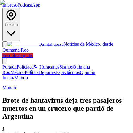
Impreso
Podcast
App
Edición
Noticias de México, desde
Quinta
Fuerza
Quintana Roo
Suscríbete gratis
Portada
Policiaca
🌀 Huracanes
Sismos
Quintana
Roo
México
Política
Deportes
Espectáculos
Opinión
Inicio
/
Mundo
Mundo
Brote de hantavirus deja tres pasajeros
muertos en un crucero que partió de
Argentina
J