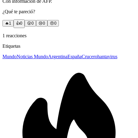
Con información de AFP.
¿Qué te pareció?
🔥
1
👍
0
😲
0
😢
0
😠
0
1
reacciones
Etiquetas
Mundo
Noticias Mundo
Argentina
España
Crucero
hantavirus