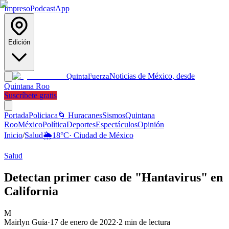
Impreso
Podcast
App
Edición
Noticias de México, desde
Quinta
Fuerza
Quintana Roo
Suscríbete gratis
Portada
Policiaca
🌀 Huracanes
Sismos
Quintana
Roo
México
Política
Deportes
Espectáculos
Opinión
Inicio
/
Salud
🌦️
18
°C
·
Ciudad de México
Salud
Detectan primer caso de "Hantavirus" en
California
M
Mairlyn Guía
·
17 de enero de 2022
·
2
min de lectura