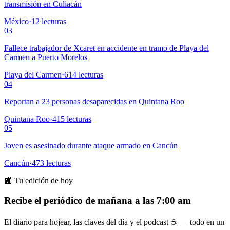
transmisión en Culiacán
México
·
12
lecturas
03
Fallece trabajador de Xcaret en accidente en tramo de Playa del
Carmen a Puerto Morelos
Playa del Carmen
·
614
lecturas
04
Reportan a 23 personas desaparecidas en Quintana Roo
Quintana Roo
·
415
lecturas
05
Joven es asesinado durante ataque armado en Cancún
Cancún
·
473
lecturas
📰 Tu edición de hoy
Recibe el periódico de mañana a las 7:00 am
El diario para hojear, las claves del día y el podcast ☕ — todo en un