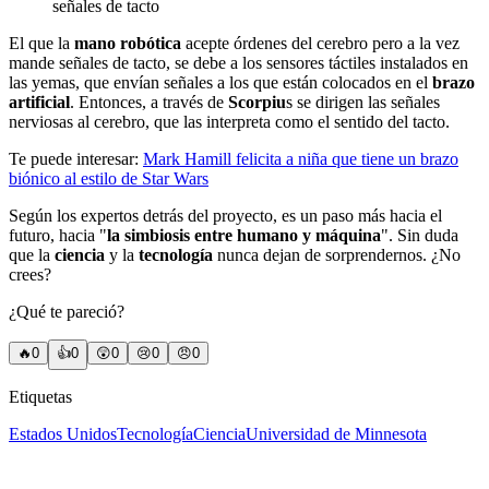
señales de tacto
El que la
mano robótica
acepte órdenes del cerebro pero a la vez
mande señales de tacto, se debe a los sensores táctiles instalados en
las yemas, que envían señales a los que están colocados en el
brazo
artificial
. Entonces, a través de
Scorpiu
s se dirigen las señales
nerviosas al cerebro, que las interpreta como el sentido del tacto.
Te puede interesar:
Mark Hamill felicita a niña que tiene un brazo
biónico al estilo de Star Wars
Según los expertos detrás del proyecto, es un paso más hacia el
futuro, hacia "
la simbiosis entre humano y máquina
". Sin duda
que la
ciencia
y la
tecnología
nunca dejan de sorprendernos. ¿No
crees?
¿Qué te pareció?
🔥
0
👍
0
😲
0
😢
0
😠
0
Etiquetas
Estados Unidos
Tecnología
Ciencia
Universidad de Minnesota