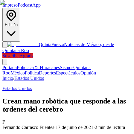
Impreso
Podcast
App
Edición
Noticias de México, desde
Quinta
Fuerza
Quintana Roo
Suscríbete gratis
Portada
Policiaca
🌀 Huracanes
Sismos
Quintana
Roo
México
Política
Deportes
Espectáculos
Opinión
Inicio
/
Estados Unidos
Estados Unidos
Crean mano robótica que responde a las
órdenes del cerebro
F
Fernando Carrasco Fuentes
·
17 de junio de 2021
·
2
min de lectura