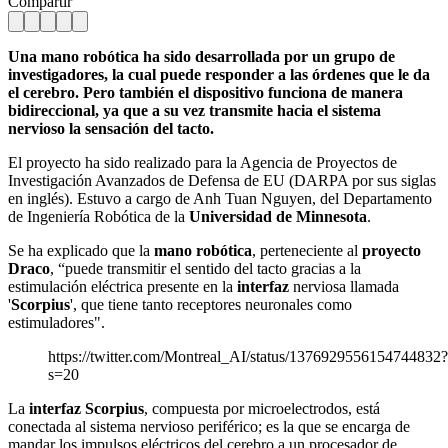
Compartir
Una mano robótica ha sido desarrollada por un grupo de
investigadores, la cual puede responder a las órdenes que le da
el cerebro. Pero también el dispositivo funciona de manera
bidireccional, ya que a su vez transmite hacia el sistema
nervioso la sensación del tacto.
El proyecto ha sido realizado para la Agencia de Proyectos de
Investigación Avanzados de Defensa de EU (DARPA por sus siglas
en inglés). Estuvo a cargo de Anh Tuan Nguyen, del Departamento
de Ingeniería Robótica de la
Universidad de Minnesota
.
Se ha explicado que la
mano robótica
, perteneciente al
proyecto
Draco
, “puede transmitir el sentido del tacto gracias a la
estimulación eléctrica presente en la
interfaz
nerviosa llamada
'
Scorpius
', que tiene tanto receptores neuronales como
estimuladores".
https://twitter.com/Montreal_AI/status/1376929556154744832?
s=20
La
interfaz Scorpius
, compuesta por microelectrodos, está
conectada al sistema nervioso periférico; es la que se encarga de
mandar los impulsos eléctricos del cerebro a un procesador de