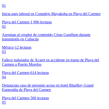
01
Inicia paro laboral en Complejo Mayakoba en Playa del Carmen
Playa del Carmen
·
1,996
lecturas
02
Asesinan al creador de contenido César Gastélum durante
transmisión en Culiacán
México
·
12
lecturas
03
Fallece trabajador de Xcaret en accidente en tramo de Playa del
Carmen a Puerto Morelos
Playa del Carmen
·
614
lecturas
04
Denuncian caso de presunto acoso en hotel BlueBay Grand
Esmeralda de Playa del Carmen
Playa del Carmen
·
560
lecturas
05