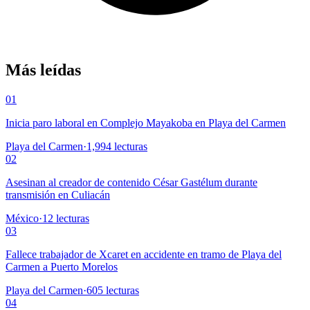
Más leídas
01
Inicia paro laboral en Complejo Mayakoba en Playa del Carmen
Playa del Carmen
·
1,994
lecturas
02
Asesinan al creador de contenido César Gastélum durante
transmisión en Culiacán
México
·
12
lecturas
03
Fallece trabajador de Xcaret en accidente en tramo de Playa del
Carmen a Puerto Morelos
Playa del Carmen
·
605
lecturas
04