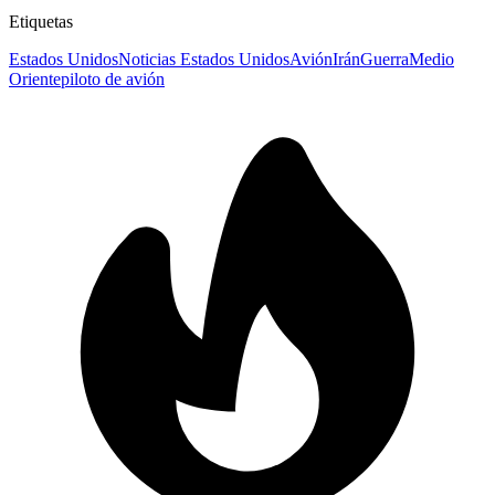
Etiquetas
Estados Unidos
Noticias Estados Unidos
Avión
Irán
Guerra
Medio
Oriente
piloto de avión