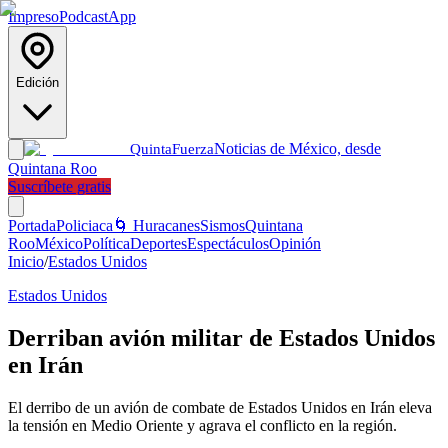
Impreso
Podcast
App
Edición
Noticias de México, desde
Quinta
Fuerza
Quintana Roo
Suscríbete gratis
Portada
Policiaca
🌀 Huracanes
Sismos
Quintana
Roo
México
Política
Deportes
Espectáculos
Opinión
Inicio
/
Estados Unidos
Estados Unidos
Derriban avión militar de Estados Unidos
en Irán
El derribo de un avión de combate de Estados Unidos en Irán eleva
la tensión en Medio Oriente y agrava el conflicto en la región.