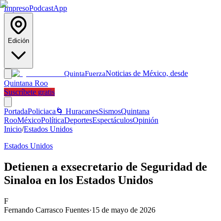
Impreso
Podcast
App
Edición
Noticias de México, desde
Quinta
Fuerza
Quintana Roo
Suscríbete gratis
Portada
Policiaca
🌀 Huracanes
Sismos
Quintana
Roo
México
Política
Deportes
Espectáculos
Opinión
Inicio
/
Estados Unidos
Estados Unidos
Detienen a exsecretario de Seguridad de
Sinaloa en los Estados Unidos
F
Fernando Carrasco Fuentes
·
15 de mayo de 2026