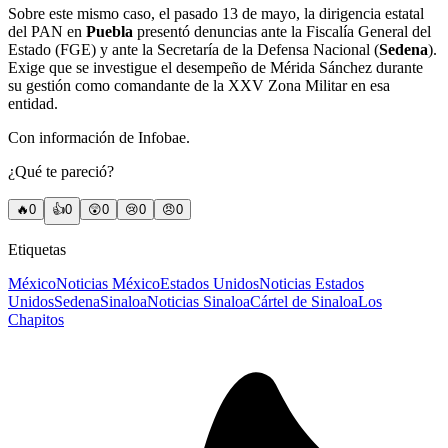
Sobre este mismo caso, el pasado 13 de mayo, la dirigencia estatal
del PAN en
Puebla
presentó denuncias ante la Fiscalía General del
Estado (FGE) y ante la Secretaría de la Defensa Nacional (
Sedena
).
Exige que se investigue el desempeño de Mérida Sánchez durante
su gestión como comandante de la XXV Zona Militar en esa
entidad.
Con información de Infobae.
¿Qué te pareció?
🔥
0
👍
0
😲
0
😢
0
😠
0
Etiquetas
México
Noticias México
Estados Unidos
Noticias Estados
Unidos
Sedena
Sinaloa
Noticias Sinaloa
Cártel de Sinaloa
Los
Chapitos