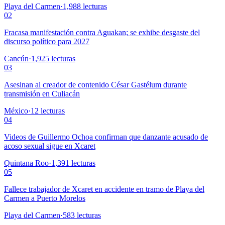
Playa del Carmen
·
1,988
lecturas
02
Fracasa manifestación contra Aguakan; se exhibe desgaste del
discurso político para 2027
Cancún
·
1,925
lecturas
03
Asesinan al creador de contenido César Gastélum durante
transmisión en Culiacán
México
·
12
lecturas
04
Videos de Guillermo Ochoa confirman que danzante acusado de
acoso sexual sigue en Xcaret
Quintana Roo
·
1,391
lecturas
05
Fallece trabajador de Xcaret en accidente en tramo de Playa del
Carmen a Puerto Morelos
Playa del Carmen
·
583
lecturas