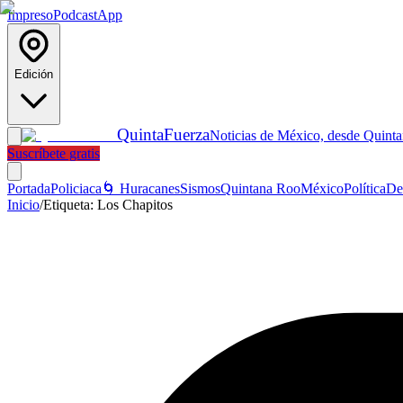
Impreso
Podcast
App
Edición
Quinta
Fuerza
Noticias de México, desde Quint
Suscríbete gratis
Portada
Policiaca
🌀 Huracanes
Sismos
Quintana Roo
México
Política
De
Inicio
/
Etiqueta:
Los Chapitos