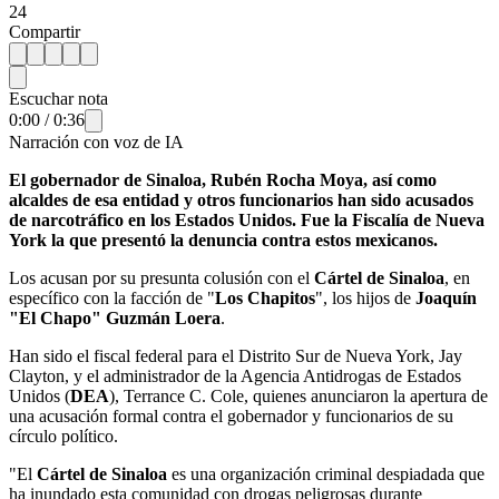
24
Compartir
Escuchar nota
0:00
/
0:36
Narración con voz de IA
El gobernador de Sinaloa, Rubén Rocha Moya, así como
alcaldes de esa entidad y otros funcionarios han sido acusados
de narcotráfico en los Estados Unidos. Fue la Fiscalía de Nueva
York la que presentó la denuncia contra estos mexicanos.
Los acusan por su presunta colusión con el
Cártel de Sinaloa
, en
específico con la facción de "
Los Chapitos
", los hijos de
Joaquín
"El Chapo" Guzmán Loera
.
Han sido el fiscal federal para el Distrito Sur de Nueva York, Jay
Clayton, y el administrador de la Agencia Antidrogas de Estados
Unidos (
DEA
), Terrance C. Cole, quienes anunciaron la apertura de
una acusación formal contra el gobernador y funcionarios de su
círculo político.
"El
Cártel de Sinaloa
es una organización criminal despiadada que
ha inundado esta comunidad con drogas peligrosas durante