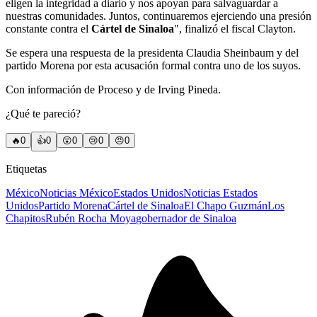
eligen la integridad a diario y nos apoyan para salvaguardar a
nuestras comunidades. Juntos, continuaremos ejerciendo una presión
constante contra el
Cártel de Sinaloa
", finalizó el fiscal Clayton.
Se espera una respuesta de la presidenta Claudia Sheinbaum y del
partido Morena por esta acusación formal contra uno de los suyos.
Con información de Proceso y de Irving Pineda.
¿Qué te pareció?
🔥
0
👍
0
😲
0
😢
0
😠
0
Etiquetas
México
Noticias México
Estados Unidos
Noticias Estados
Unidos
Partido Morena
Cártel de Sinaloa
El Chapo Guzmán
Los
Chapitos
Rubén Rocha Moya
gobernador de Sinaloa