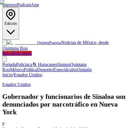
Impreso
Podcast
App
Edición
Noticias de México, desde
Quinta
Fuerza
Quintana Roo
Suscríbete gratis
Portada
Policiaca
🌀 Huracanes
Sismos
Quintana
Roo
México
Política
Deportes
Espectáculos
Opinión
Inicio
/
Estados Unidos
Estados Unidos
Gobernador y funcionarios de Sinaloa son
denunciados por narcotráfico en Nueva
York
F