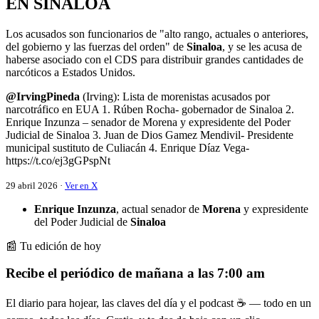
EN SINALOA
Los acusados son funcionarios de "alto rango, actuales o anteriores,
del gobierno y las fuerzas del orden" de
Sinaloa
, y se les acusa de
haberse asociado con el CDS para distribuir grandes cantidades de
narcóticos a Estados Unidos.
@IrvingPineda
(Irving): Lista de morenistas acusados por
narcotráfico en EUA 1. Rúben Rocha- gobernador de Sinaloa 2.
Enrique Inzunza – senador de Morena y expresidente del Poder
Judicial de Sinaloa 3. Juan de Dios Gamez Mendivil- Presidente
municipal sustituto de Culiacán 4. Enrique Díaz Vega-
https://t.co/ej3gGPspNt
29 abril 2026 ·
Ver en X
Enrique Inzunza
, actual senador de
Morena
y expresidente
del Poder Judicial de
Sinaloa
📰 Tu edición de hoy
Recibe el periódico de mañana a las 7:00 am
El diario para hojear, las claves del día y el podcast ☕ — todo en un