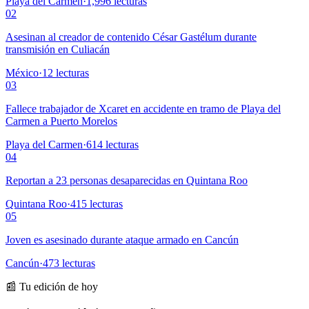
Playa del Carmen
·
1,996
lecturas
02
Asesinan al creador de contenido César Gastélum durante
transmisión en Culiacán
México
·
12
lecturas
03
Fallece trabajador de Xcaret en accidente en tramo de Playa del
Carmen a Puerto Morelos
Playa del Carmen
·
614
lecturas
04
Reportan a 23 personas desaparecidas en Quintana Roo
Quintana Roo
·
415
lecturas
05
Joven es asesinado durante ataque armado en Cancún
Cancún
·
473
lecturas
📰 Tu edición de hoy