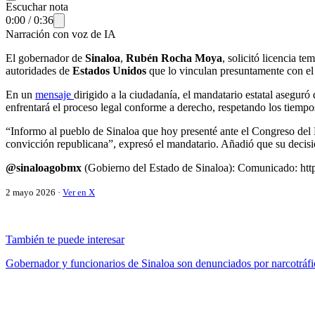
Escuchar nota
0:00
/
0:36
Narración con voz de IA
El gobernador de
Sinaloa
,
Rubén Rocha Moya
, solicitó licencia t
autoridades de
Estados Unidos
que lo vinculan presuntamente con el
En un
mensaje
dirigido a la ciudadanía, el mandatario estatal aseguró
enfrentará el proceso legal conforme a derecho, respetando los tiemp
“Informo al pueblo de Sinaloa que hoy presenté ante el Congreso del E
convicción republicana”, expresó el mandatario. Añadió que su decisión
@sinaloagobmx
(Gobierno del Estado de Sinaloa): Comunicado: htt
2 mayo 2026 ·
Ver en X
También te puede interesar
Gobernador y funcionarios de Sinaloa son denunciados por narcotráf