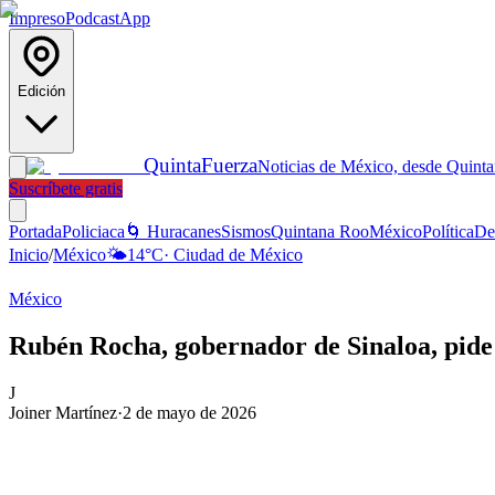
Impreso
Podcast
App
Edición
Quinta
Fuerza
Noticias de México, desde Quint
Suscríbete gratis
Portada
Policiaca
🌀 Huracanes
Sismos
Quintana Roo
México
Política
De
Inicio
/
México
🌤️
14
°C
·
Ciudad de México
México
Rubén Rocha, gobernador de Sinaloa, pide l
J
Joiner Martínez
·
2 de mayo de 2026