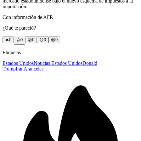
mercado estadounidense bajo el nuevo esquema de impuestos a la
importación.
Con información de AFP.
¿Qué te pareció?
🔥
0
👍
0
😲
0
😢
0
😠
0
Etiquetas
Estados Unidos
Noticias Estados Unidos
Donald
Trump
Irán
Aranceles