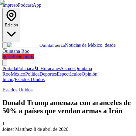
Impreso
Podcast
App
Edición
Noticias de México, desde
Quinta
Fuerza
Quintana Roo
Suscríbete gratis
Portada
Policiaca
🌀 Huracanes
Sismos
Quintana
Roo
México
Política
Deportes
Espectáculos
Opinión
Inicio
/
Estados Unidos
Estados Unidos
Donald Trump amenaza con aranceles de
50% a países que vendan armas a Irán
J
Joiner Martínez
·
8 de abril de 2026