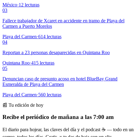
México
·
12
lecturas
03
Fallece trabajador de Xcaret en accidente en tramo de Playa del
Carmen a Puerto Morelos
Playa del Carmen
·
614
lecturas
04
Reportan a 23 personas desaparecidas en Quintana Roo
Quintana Roo
·
415
lecturas
05
Denuncian caso de presunto acoso en hotel BlueBay Grand
Esmeralda de Playa del Carmen
Playa del Carmen
·
560
lecturas
📰 Tu edición de hoy
Recibe el periódico de mañana a las 7:00 am
El diario para hojear, las claves del día y el podcast ☕ — todo en un
correo, todos los días. Gratis, y te das de baja con un clic.