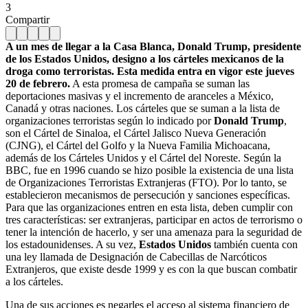
3
Compartir
A un mes de llegar a la Casa Blanca, Donald Trump, presidente
de los Estados Unidos, designo a los cárteles mexicanos de la
droga como terroristas. Esta medida entra en vigor este jueves
20 de febrero.
A esta promesa de campaña se suman las
deportaciones masivas y el incremento de aranceles a México,
Canadá y otras naciones.
Los cárteles que se suman a la lista de
organizaciones terroristas según lo indicado por
Donald Trump
,
son el Cártel de Sinaloa, el Cártel Jalisco Nueva Generación
(CJNG), el Cártel del Golfo y la Nueva Familia Michoacana,
además de los Cárteles Unidos y el Cártel del Noreste.
Según la
BBC, fue en 1996 cuando se hizo posible la existencia de una lista
de Organizaciones Terroristas Extranjeras (FTO). Por lo tanto, se
establecieron mecanismos de persecución y sanciones específicas.
Para que las organizaciones entren en esta lista, deben cumplir con
tres características: ser extranjeras, participar en actos de terrorismo o
tener la intención de hacerlo, y ser una amenaza para la seguridad de
los estadounidenses.
A su vez,
Estados Unidos
también cuenta con
una ley llamada de Designación de Cabecillas de Narcóticos
Extranjeros, que existe desde 1999 y es con la que buscan combatir
a los cárteles.
Una de sus acciones es negarles el acceso al sistema financiero de