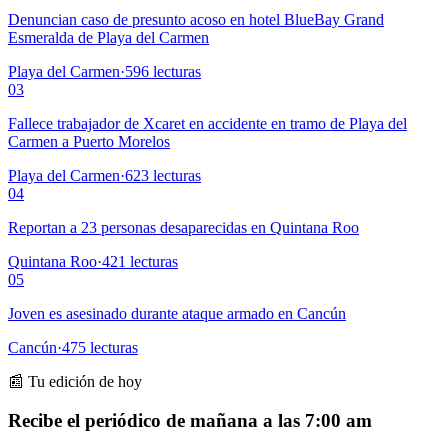
Denuncian caso de presunto acoso en hotel BlueBay Grand
Esmeralda de Playa del Carmen
Playa del Carmen
·
596
lecturas
03
Fallece trabajador de Xcaret en accidente en tramo de Playa del
Carmen a Puerto Morelos
Playa del Carmen
·
623
lecturas
04
Reportan a 23 personas desaparecidas en Quintana Roo
Quintana Roo
·
421
lecturas
05
Joven es asesinado durante ataque armado en Cancún
Cancún
·
475
lecturas
📰 Tu edición de hoy
Recibe el periódico de mañana a las 7:00 am