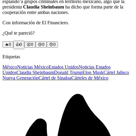
espiando’a grupos criminales en territorio mexicano, algo que la
presidenta
Claudia Sheinbaum
ha dicho que forma parte de la
cooperación entre ambas naciones.
Con información de El Financiero.
¿Qué te pareció?
🔥
0
👍
0
😲
0
😢
0
😠
0
Etiquetas
México
Noticias México
Estados Unidos
Noticias Estados
Unidos
Claudia Sheinbaum
Donald Trump
Elon Musk
Cártel Jalisco
Nueva Generación
Cártel de Sinaloa
Cárteles de México