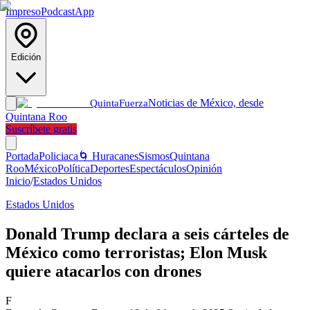
Impreso
Podcast
App
Edición
Noticias de México, desde
Quinta
Fuerza
Quintana Roo
Suscríbete gratis
Portada
Policiaca
🌀 Huracanes
Sismos
Quintana
Roo
México
Política
Deportes
Espectáculos
Opinión
Inicio
/
Estados Unidos
Estados Unidos
Donald Trump declara a seis cárteles de
México como terroristas; Elon Musk
quiere atacarlos con drones
F