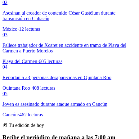
02
Asesinan al creador de contenido César Gastélum durante
transmisión en Culiacán
México
·
12
lecturas
03
Fallece trabajador de Xcaret en accidente en tramo de Playa del
Carmen a Puerto Morelos
Playa del Carmen
·
605
lecturas
04
Reportan a 23 personas desaparecidas en Quintana Roo
Quintana Roo
·
408
lecturas
05
Joven es asesinado durante ataque armado en Cancún
Cancún
·
462
lecturas
📰 Tu edición de hoy
Recibe el periódico de mañana a las 7:00 am