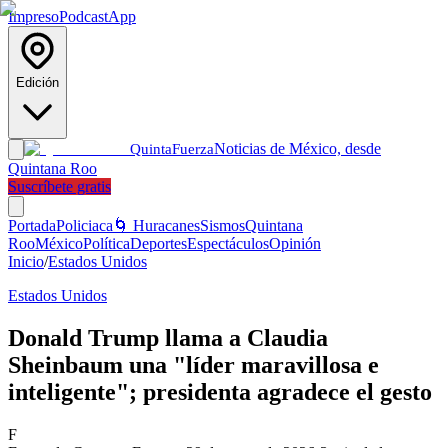
Impreso
Podcast
App
Edición
Noticias de México, desde
Quinta
Fuerza
Quintana Roo
Suscríbete gratis
Portada
Policiaca
🌀 Huracanes
Sismos
Quintana
Roo
México
Política
Deportes
Espectáculos
Opinión
Inicio
/
Estados Unidos
Estados Unidos
Donald Trump llama a Claudia
Sheinbaum una "líder maravillosa e
inteligente"; presidenta agradece el gesto
F