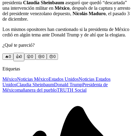
presidenta
Claudia Sheinbaum
aseguró que quedó “descartada”
una intervención militar en
México
, después de la captura y arresto
del presidente venezolano depuesto,
Nicolás Maduro
, el pasado 3
de diciembre.
Los mismos opositores han cuestionado si la presidenta de México
cedió en algún tema ante Donald Trump y de ahí que la elogiara.
¿Qué te pareció?
🔥
0
👍
0
😲
0
😢
0
😠
0
Etiquetas
México
Noticias México
Estados Unidos
Noticias Estados
Unidos
Claudia Sheinbaum
Donald Trump
Presidenta de
México
mañanera del pueblo
TRUTH Social