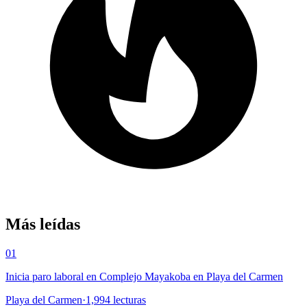
Más leídas
01
Inicia paro laboral en Complejo Mayakoba en Playa del Carmen
Playa del Carmen
·
1,994
lecturas