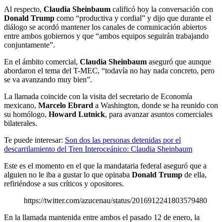
Al respecto,
Claudia Sheinbaum
calificó hoy la conversación con
Donald Trump
como “productiva y cordial” y dijo que durante el
diálogo se acordó mantener los canales de comunicación abiertos
entre ambos gobiernos y que “ambos equipos seguirán trabajando
conjuntamente”.
En el ámbito comercial,
Claudia Sheinbaum
aseguró que aunque
abordaron el tema del T-MEC, “todavía no hay nada concreto, pero
se va avanzando muy bien”.
La llamada coincide con la visita del secretario de Economía
mexicano,
Marcelo Ebrard
a Washington, donde se ha reunido con
su homólogo,
Howard Lutnick
, para avanzar asuntos comerciales
bilaterales.
Te puede interesar:
Son dos las personas detenidas por el
descarrilamiento del Tren Interoceánico: Claudia Sheinbaum
Este es el momento en el que la mandataria federal aseguró que a
alguien no le iba a gustar lo que opinaba
Donald Trump
de ella,
refiriéndose a sus críticos y opositores.
https://twitter.com/azucenau/status/2016912241803579480
En la llamada mantenida entre ambos el pasado 12 de enero, la