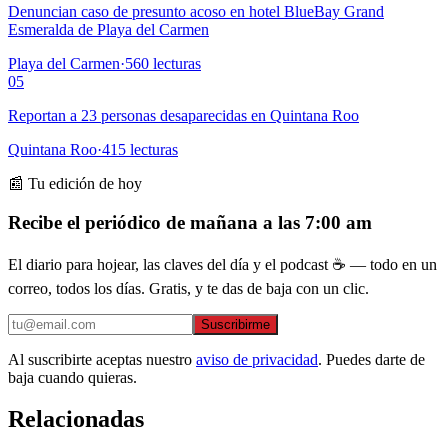
Denuncian caso de presunto acoso en hotel BlueBay Grand
Esmeralda de Playa del Carmen
Playa del Carmen
·
560
lecturas
05
Reportan a 23 personas desaparecidas en Quintana Roo
Quintana Roo
·
415
lecturas
📰 Tu edición de hoy
Recibe el periódico de mañana a las 7:00 am
El diario para hojear, las claves del día y el podcast ☕ — todo en un
correo, todos los días. Gratis, y te das de baja con un clic.
Suscribirme
Al suscribirte aceptas nuestro
aviso de privacidad
. Puedes darte de
baja cuando quieras.
Relacionadas