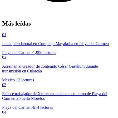
Más leídas
01
Inicia paro laboral en Complejo Mayakoba en Playa del Carmen
Playa del Carmen
·
1,996
lecturas
02
Asesinan al creador de contenido César Gastélum durante
transmisión en Culiacán
México
·
12
lecturas
03
Fallece trabajador de Xcaret en accidente en tramo de Playa del
Carmen a Puerto Morelos
Playa del Carmen
·
614
lecturas
04