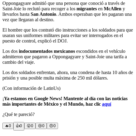
Oppongagyare admitió que una persona que conoció a través de
Saint-Joie lo reclutó para recoger a los
migrantes
en
McAllen
y
llevarlos hasta
San Antonio
. Ambos esperaban que les pagaran una
vez que llegaran al destino.
El hombre que los contrató dio instrucciones a los soldados para que
usaran sus uniformes militares para evitar ser interrogados en el
puesto de control, explicó el DOJ.
Los dos
indocumentados mexicanos
escondidos en el vehículo
admitieron que pagaron a Oppongagyare y Saint-Joie una tarifa a
cambio del viaje.
Los dos soldados enfrentan, ahora, una condena de hasta 10 años de
prisión y una posible multa máxima de 250 mil dólares.
(Con información de LatinUs)
¡
Ya estamos en Google News! Mantente al día con las noticias
más importantes de México y el Mundo, haz clic
aquí
¿Qué te pareció?
🔥
0
👍
0
😲
0
😢
0
😠
0