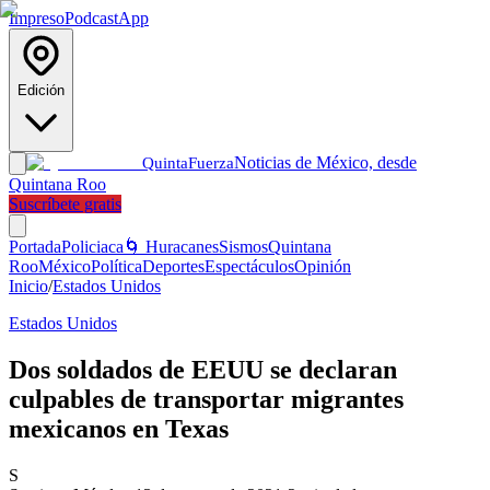
Impreso
Podcast
App
Edición
Noticias de México, desde
Quinta
Fuerza
Quintana Roo
Suscríbete gratis
Portada
Policiaca
🌀 Huracanes
Sismos
Quintana
Roo
México
Política
Deportes
Espectáculos
Opinión
Inicio
/
Estados Unidos
Estados Unidos
Dos soldados de EEUU se declaran
culpables de transportar migrantes
mexicanos en Texas
S