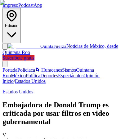
Impreso
Podcast
App
Edición
Noticias de México, desde
Quinta
Fuerza
Quintana Roo
Suscríbete gratis
Portada
Policiaca
🌀 Huracanes
Sismos
Quintana
Roo
México
Política
Deportes
Espectáculos
Opinión
Inicio
/
Estados Unidos
Estados Unidos
Embajadora de Donald Trump es
criticada por usar filtros en video
gubernamental
V