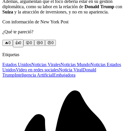
Además, argumentan que el foco debería estar en su gestión
diplomática, como su labor en la relación de
Donald Trump
con
Suiza
y la atracción de inversiones, y no en su apariencia.
Con información de New York Post
¿Qué te pareció?
🔥
0
👍
0
😲
0
😢
0
😠
0
Etiquetas
Estados Unidos
Noticias Virales
Noticias Mundo
Noticias Estados
Unidos
Video en redes sociales
Noticia Viral
Donald
Trump
Inteligencia Artificial
Embajadora