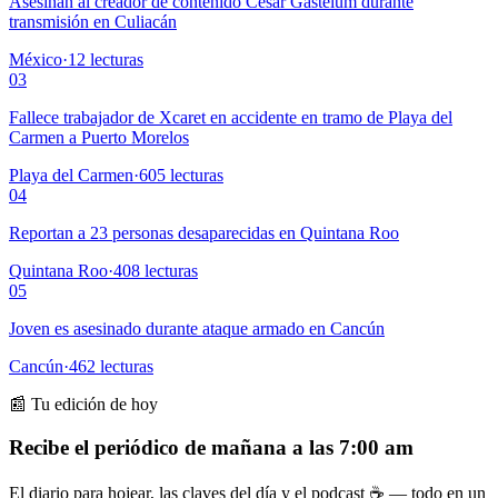
Asesinan al creador de contenido César Gastélum durante
transmisión en Culiacán
México
·
12
lecturas
03
Fallece trabajador de Xcaret en accidente en tramo de Playa del
Carmen a Puerto Morelos
Playa del Carmen
·
605
lecturas
04
Reportan a 23 personas desaparecidas en Quintana Roo
Quintana Roo
·
408
lecturas
05
Joven es asesinado durante ataque armado en Cancún
Cancún
·
462
lecturas
📰 Tu edición de hoy
Recibe el periódico de mañana a las 7:00 am
El diario para hojear, las claves del día y el podcast ☕ — todo en un