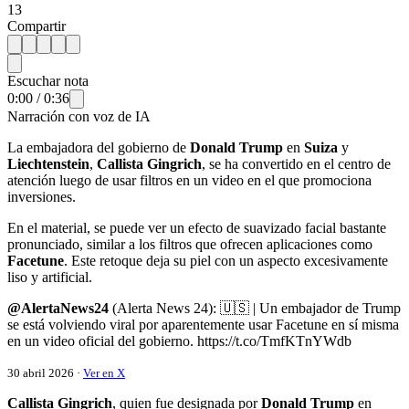
13
Compartir
Escuchar nota
0:00
/
0:36
Narración con voz de IA
La embajadora del gobierno de
Donald Trump
en
Suiza
y
Liechtenstein
,
Callista Gingrich
, se ha convertido en el centro de
atención luego de usar filtros en un video en el que promociona
inversiones.
En el material, se puede ver un efecto de suavizado facial bastante
pronunciado, similar a los filtros que ofrecen aplicaciones como
Facetune
. Este retoque deja su piel con un aspecto excesivamente
liso y artificial.
@AlertaNews24
(Alerta News 24): 🇺🇸 | Un embajador de Trump
se está volviendo viral por aparentemente usar Facetune en sí misma
en un video oficial del gobierno. https://t.co/TmfKTnYWdb
30 abril 2026 ·
Ver en X
Callista Gingrich
, quien fue designada por
Donald Trump
en