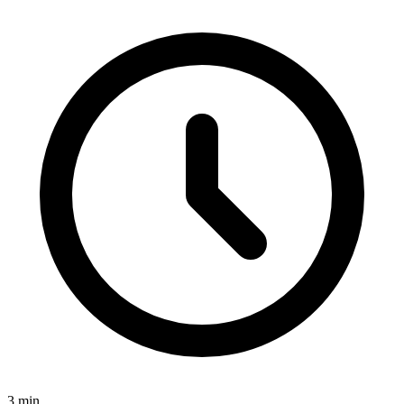
3
min