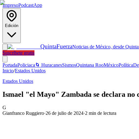
Impreso
Podcast
App
Edición
Quinta
Fuerza
Noticias de México, desde Quint
Suscríbete gratis
Portada
Policiaca
🌀 Huracanes
Sismos
Quintana Roo
México
Política
De
Inicio
/
Estados Unidos
Estados Unidos
Ismael "el Mayo" Zambada se declara no cu
G
Gianfranco Ruggiero
·
26 de julio de 2024
·
2
min de lectura