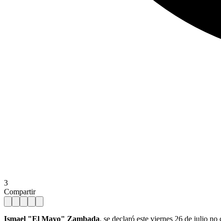
3
Compartir
Ismael "El Mayo" Zambada
, se declaró este viernes 26 de julio n