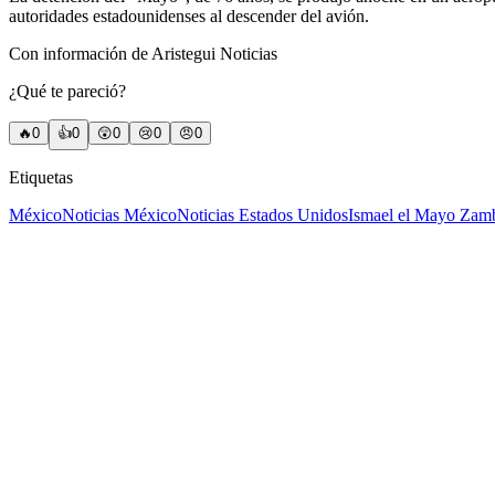
autoridades estadounidenses al descender del avión.
Con información de Aristegui Noticias
¿Qué te pareció?
🔥
0
👍
0
😲
0
😢
0
😠
0
Etiquetas
México
Noticias México
Noticias Estados Unidos
Ismael el Mayo Zam