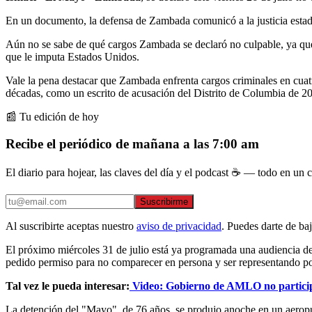
En un documento, la defensa de Zambada comunicó a la justicia est
Aún no se sabe de qué cargos Zambada se declaró no culpable, ya que e
que le imputa Estados Unidos.
Vale la pena destacar que Zambada enfrenta cargos criminales en cuatr
décadas, como un escrito de acusación del Distrito de Columbia de 2
📰 Tu edición de hoy
Recibe el periódico de mañana a las 7:00 am
El diario para hojear, las claves del día y el podcast ☕ — todo en un co
Suscribirme
Al suscribirte aceptas nuestro
aviso de privacidad
. Puedes darte de ba
El próximo miércoles 31 de julio está ya programada una audiencia de
pedido permiso para no comparecer en persona y ser representando p
Tal vez le pueda interesar:
Video: Gobierno de AMLO no partic
La detención del "Mayo", de 76 años, se produjo anoche en un aerop