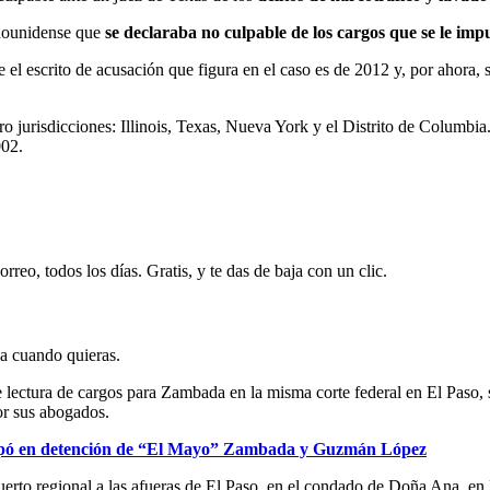
adounidense que
se declaraba no culpable de los cargos que se le imp
l escrito de acusación que figura en el caso es de 2012 y, por ahora, 
o jurisdicciones: Illinois, Texas, Nueva York y el Distrito de Columbia
002.
rreo, todos los días. Gratis, y te das de baja con un clic.
ja cuando quieras.
 lectura de cargos para Zambada en la misma corte federal en El Paso, 
or sus abogados.
ipó en detención de “El Mayo” Zambada y Guzmán López
uerto regional a las afueras de El Paso, en el condado de Doña Ana,