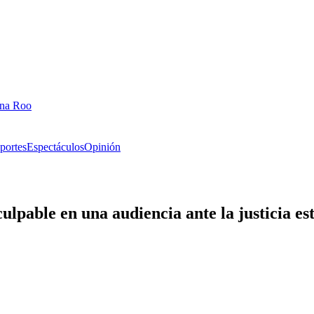
ana Roo
portes
Espectáculos
Opinión
lpable en una audiencia ante la justicia e